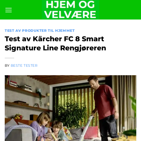
Skip
to
content
TEST AV PRODUKTER TIL HJEMMET
Test av Kärcher FC 8 Smart
Signature Line Rengjøreren
BY
BESTE TESTER