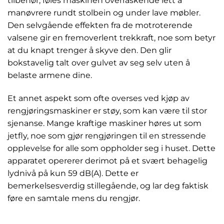
tilbehør, føles maskinen overraskende lett å
manøvrere rundt stolbein og under lave møbler.
Den selvgående effekten fra de motroterende
valsene gir en fremoverlent trekkraft, noe som betyr
at du knapt trenger å skyve den. Den glir
bokstavelig talt over gulvet av seg selv uten å
belaste armene dine.
Et annet aspekt som ofte overses ved kjøp av
rengjøringsmaskiner er støy, som kan være til stor
sjenanse. Mange kraftige maskiner høres ut som
jetfly, noe som gjør rengjøringen til en stressende
opplevelse for alle som oppholder seg i huset. Dette
apparatet opererer derimot på et svært behagelig
lydnivå på kun 59 dB(A). Dette er
bemerkelsesverdig stillegående, og lar deg faktisk
føre en samtale mens du rengjør.