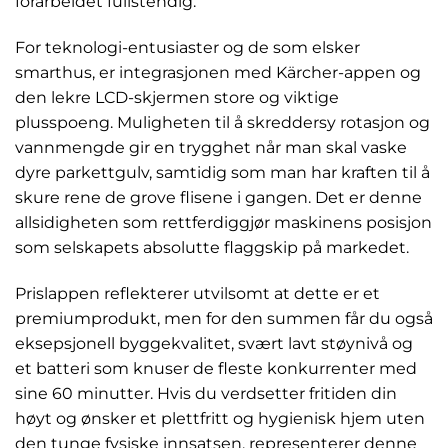
forarbeidet fullstendig.
For teknologi-entusiaster og de som elsker
smarthus, er integrasjonen med Kärcher-appen og
den lekre LCD-skjermen store og viktige
plusspoeng. Muligheten til å skreddersy rotasjon og
vannmengde gir en trygghet når man skal vaske
dyre parkettgulv, samtidig som man har kraften til å
skure rene de grove flisene i gangen. Det er denne
allsidigheten som rettferdiggjør maskinens posisjon
som selskapets absolutte flaggskip på markedet.
Prislappen reflekterer utvilsomt at dette er et
premiumprodukt, men for den summen får du også
eksepsjonell byggekvalitet, svært lavt støynivå og
et batteri som knuser de fleste konkurrenter med
sine 60 minutter. Hvis du verdsetter fritiden din
høyt og ønsker et plettfritt og hygienisk hjem uten
den tunge fysiske innsatsen, representerer denne