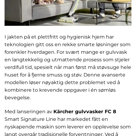
I jakten på et plettfritt og hygienisk hjem har
teknologien gitt oss en rekke smarte løsninger som
forenkler hverdagen. For svært mange er gulvvask
en langtekkelig og utmattende prosess som stjeler
verdifull tid, spesielt når man først må støvsuge hele
huset for å fjerne smuss og støv. Denne avanserte
modellen løser nøyaktig dette problemet ved å
kombinere to krevende oppgaver i én sømløs
bevegelse.
Med lanseringen av
Kärcher gulvvasker FC 8
Smart Signature Line har markedet fått en
nyskapende maskin som leverer en opplevelse som
langt overgår tradisjonelle forventninger. Ved å