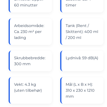
60 minutter
timer
Arbeidsområde:
Tank (Rent /
Ca. 230 m² per
Skittent): 400 ml
lading
/ 200 ml
Skrubbebredde:
Lydnivå: 59 dB(A)
300 mm
Vekt: 4.3 kg
Mål (L x B x H):
(uten tilbehør)
310 x 230 x 1210
mm