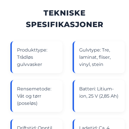
TEKNISKE
SPESIFIKASJONER
Produkttype:
Gulvtype: Tre,
Trådløs
laminat, fliser,
gulvvasker
vinyl, stein
Rensemetode:
Batteri: Litium-
Våt og tørr
ion, 25 V (2,85 Ah)
(poseløs)
Driftstid: Opptil
Ladetid: Ca. 4