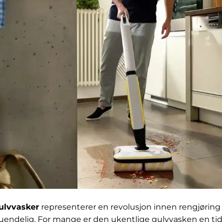
ulvvasker
representerer en revolusjon innen rengjøring 
uendelig. For mange er den ukentlige gulvvasken en ti