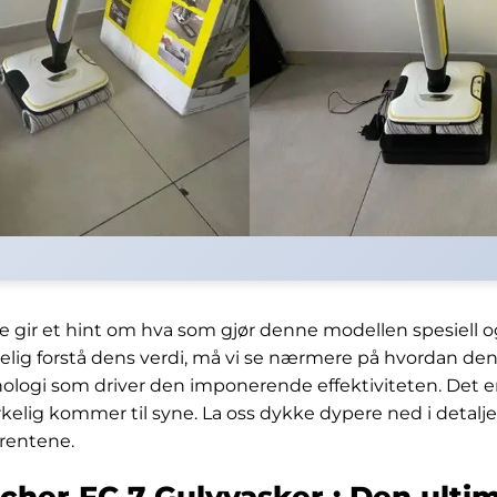
 gir et hint om hva som gjør denne modellen spesiell og
elig forstå dens verdi, må vi se nærmere på hvordan den 
ologi som driver den imponerende effektiviteten. Det er
rkelig kommer til syne. La oss dykke dypere ned i detalj
rentene.
cher FC 7 Gulvvasker : Den ulti