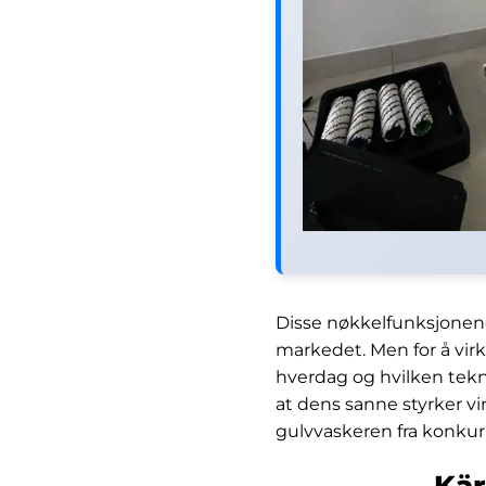
Disse nøkkelfunksjonene
markedet. Men for å virk
hverdag og hvilken tekn
at dens sanne styrker vi
gulvvaskeren fra konkur
Kär