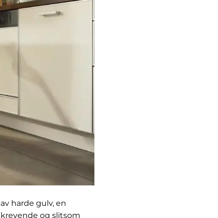
av harde gulv, en
dkrevende og slitsom