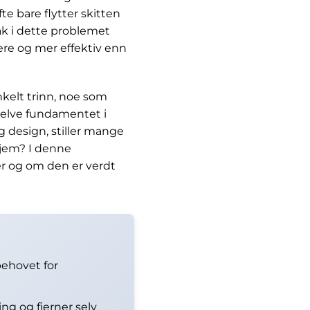
 bare flytter skitten
 tak i dette problemet
ere og mer effektiv enn
nkelt trinn, noe som
selve fundamentet i
 design, stiller mange
hjem? I denne
er og om den er verdt
behovet for
ng og fjerner selv