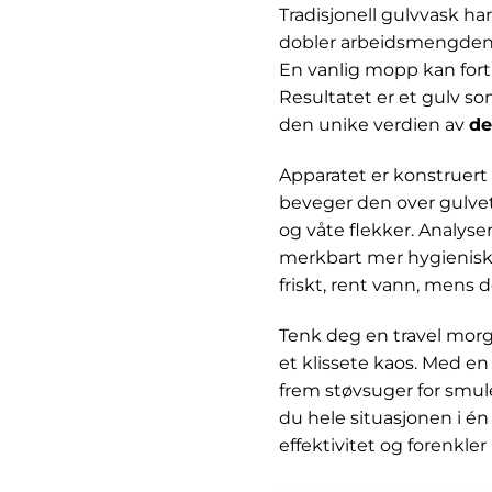
Tradisjonell gulvvask ha
dobler arbeidsmengden og
En vanlig mopp kan fort 
Resultatet er et gulv s
den unike verdien av
de
Apparatet er konstruer
beveger den over gulvet,
og våte flekker. Analys
merkbart mer hygienisk 
friskt, rent vann, mens 
Tenk deg en travel morg
et klissete kaos. Med en 
frem støvsuger for smul
du hele situasjonen i én
effektivitet og forenkler