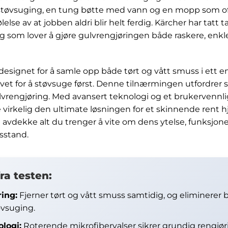
støvsuging, en tung bøtte med vann og en mopp som ofte
ølelse av at jobben aldri blir helt ferdig. Kärcher har tatt
g som lover å gjøre gulvrengjøringen både raskere, enkl
esignet for å samle opp både tørt og vått smuss i ett e
vet for å støvsuge først. Denne tilnærmingen utfordrer 
lvrengjøring. Med avansert teknologi og et brukervennlig
e virkelig den ultimate løsningen for et skinnende rent 
 avdekke alt du trenger å vite om dens ytelse, funksjon
sstand.
ra testen:
ring:
Fjerner tørt og vått smuss samtidig, og eliminerer 
øvsuging.
ologi:
Roterende mikrofibervalser sikrer grundig rengjøri