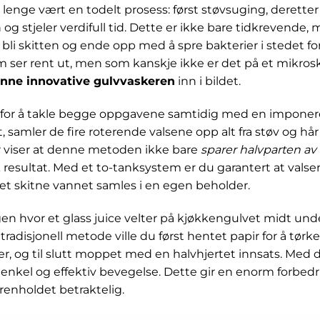
r lenge vært en todelt prosess: først støvsuging, deret
 stjeler verdifull tid. Dette er ikke bare tidkrevende, m
bli skitten og ende opp med å spre bakterier i stedet for
om ser rent ut, men som kanskje ikke er det på et mikro
nne innovative gulvvaskeren
inn i bildet.
t for å takle begge oppgavene samtidig med en imponer
 samler de fire roterende valsene opp alt fra støv og hår 
er viser at denne metoden ikke bare
sparer halvparten av
resultat. Med et to-tanksystem er du garantert at valse
det skitne vannet samles i en egen beholder.
en hvor et glass juice velter på kjøkkengulvet midt und
tradisjonell metode ville du først hentet papir for å tørk
er, og til slutt moppet med en halvhjertet innsats. Med
 enkel og effektiv bevegelse. Dette gir en enorm forbed
 renholdet betraktelig.