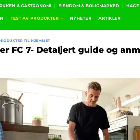
ØKKEN & GASTRONOMI
EIENDOM & BOLIGMARKED
HAGE
ON
TEST AV PRODUKTER
NYHETER
ARTIKLER
 PRODUKTER TIL HJEMMET
er FC 7- Detaljert guide og anm