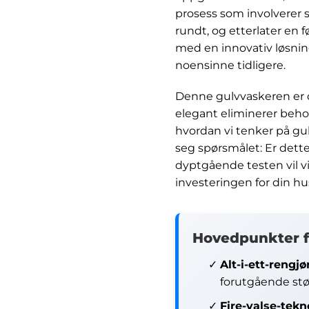
prosess som involverer 
rundt, og etterlater en f
med en innovativ løsnin
noensinne tidligere.
Denne gulvvaskeren er d
elegant eliminerer beho
hvordan vi tenker på gu
seg spørsmålet: Er dett
dyptgående testen vil vi
investeringen for din hu
Hovedpunkter f
Alt-i-ett-rengjø
forutgående st
Fire-valse-tekn