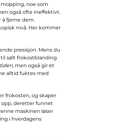
ter mopping, noe som
en også ofte ineffektivt.
 å fjerne dem.
skopisk nivå. Her kommer
ende presisjon. Mens du
til sølt frokostblanding
 tiden
, men også gir et
ne alltid fuktes med
er frokosten, og skaper
e opp, deretter funnet
 denne maskinen løser
ring i hverdagens