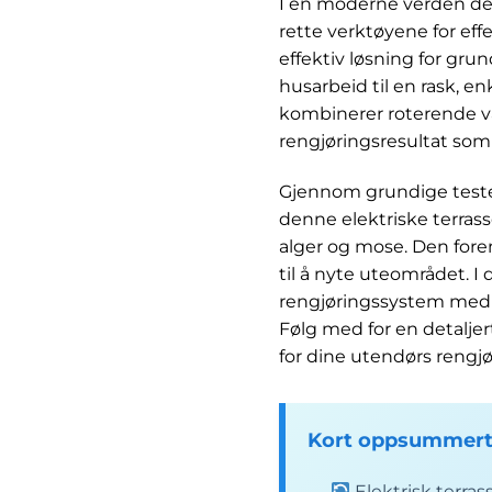
I en moderne verden der 
rette verktøyene for eff
effektiv løsning for gru
husarbeid til en rask, 
kombinerer roterende val
rengjøringsresultat som
Gjennom grundige tester
denne elektriske terra
alger og mose. Den fore
til å nyte uteområdet. I
rengjøringssystem med 
Følg med for en detalje
for dine utendørs rengjø
Kort oppsummert
Elektrisk terras