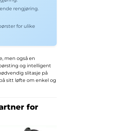
ende rengjøring.
ørster for ulike
de, men også en
ørsting og intelligent
nødvendig slitasje på
på sitt løfte om enkel og
artner for