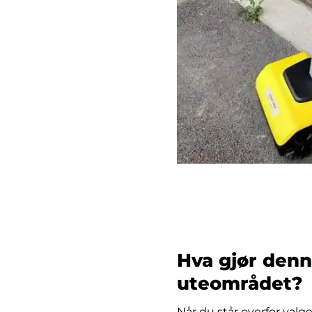
Hva gjør denne
uteområdet?
Når du står overfor valge