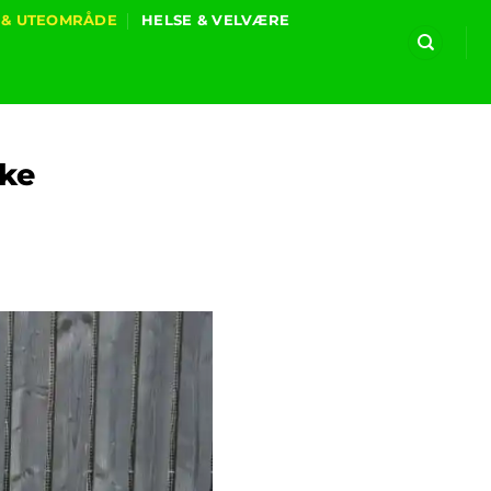
 & UTEOMRÅDE
HELSE & VELVÆRE
ske