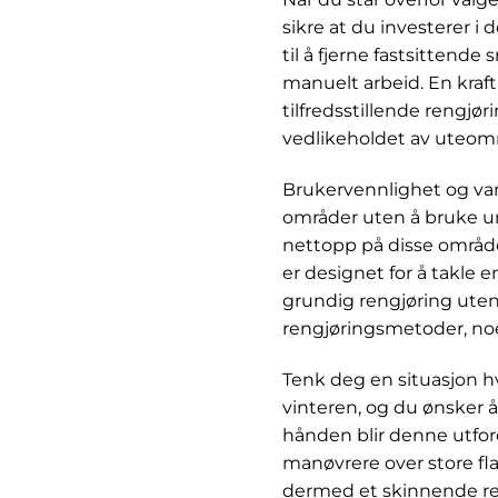
sikre at du investerer i
til å fjerne fastsittend
manuelt arbeid. En kraft
tilfredsstillende rengjør
vedlikeholdet av uteomr
Brukervennlighet og vann
områder uten å bruke u
nettopp på disse område
er designet for å takle e
grundig rengjøring ute
rengjøringsmetoder, no
Tenk deg en situasjon h
vinteren, og du ønsker 
hånden blir denne utford
manøvrere over store fla
dermed et skinnende ren