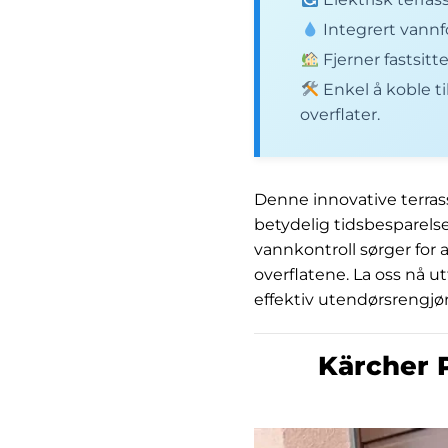
Integrert vannf
Fjerner fastsitt
Enkel å koble ti
overflater.
Denne innovative terras
betydelig tidsbesparelse
vannkontroll sørger for 
overflatene. La oss nå u
effektiv utendørsrengjør
Kärcher P