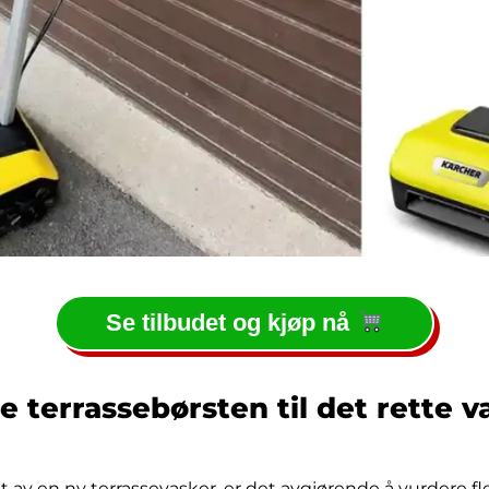
Se tilbudet og kjøp nå
 terrassebørsten til det rette va
t av en ny terrassevasker, er det avgjørende å vurdere fl