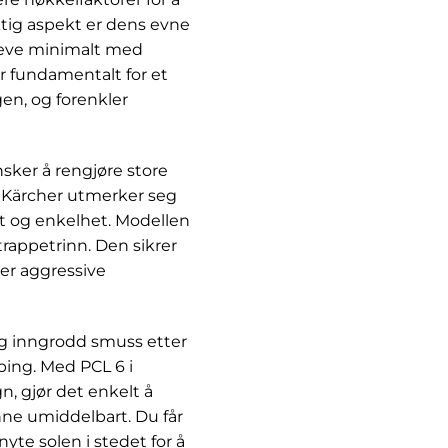
ktig aspekt er dens evne
kreve minimalt med
or fundamentalt for et
gen, og forenkler
nsker å rengjøre store
 Kärcher utmerker seg
t og enkelhet. Modellen
 trappetrinn. Den sikrer
er aggressive
og inngrodd smuss etter
ing. Med PCL 6 i
n, gjør det enkelt å
inne umiddelbart. Du får
te solen i stedet for å