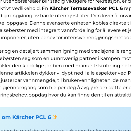
utendørsarealer blir stadig viktigere for rekreasjon, er 
ektivt vedlikehold. En
Kärcher Terrassevasker PCL 6
rep
ndig rengjøring av harde utendørsflater. Den lover å forv
enkel oppgave. Denne avanserte enheten kobles direkte t
sebørster med integrert vannfordeling for å levere et j
 imponerer, uten behov for intensive rengjøringsmetode
 og en detaljert sammenligning med tradisjonelle reng
ssebørsten seg som en uunnværlig partner i kampen mot
nkler den kjedelige jobben med manuell skrubbing betra
 denne artikkelen dykker vi dypt ned i alle aspekter ved P
justerbar vannmengde, til brukervennligheten, de ma
rt gjennomgang som hjelper deg å avgjøre om dette er 
ringsbehov, oppdag hvor du kan finne den til en attraktiv
 om Kärcher PCL 6
sebørste med fire roterende valsebørster for grundig ren