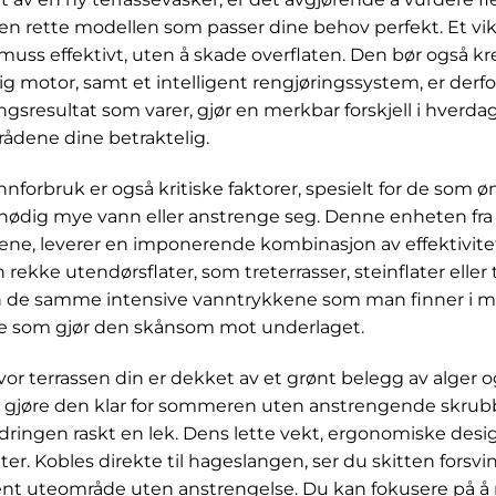
 den rette modellen som passer dine behov perfekt. Et vi
e smuss effektivt, uten å skade overflaten. Den bør også 
ig motor, samt et intelligent rengjøringssystem, er derf
ingsresultat som varer, gjør en merkbar forskjell i hverda
ådene dine betraktelig.
forbruk er også kritiske faktorer, spesielt for de som ø
nødig mye vann eller anstrenge seg. Denne enheten fra
ne, leverer en imponerende kombinasjon av effektivite
n rekke utendørsflater, som treterrasser, steinflater eller
n de samme intensive vanntrykkene som man finner i m
e som gjør den skånsom mot underlaget.
vor terrassen din er dekket av et grønt belegg av alger 
å gjøre den klar for sommeren uten anstrengende skrubb
ringen raskt en lek. Dens lette vekt, ergonomiske desig
ter. Kobles direkte til hageslangen, ser du skitten forsv
t uteområde uten anstrengelse. Du kan fokusere på å ny