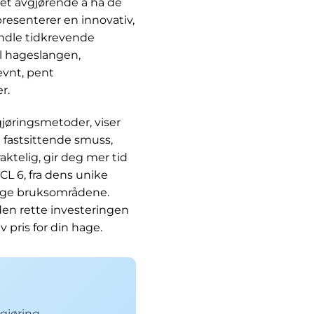
det avgjørende å ha de
resenterer en innovativ,
andle tidkrevende
il hageslangen,
evnt, pent
r.
jøringsmetoder, viser
 fastsittende smuss,
ktelig, gir deg mer tid
CL 6, fra dens unike
nge bruksområdene.
den rette investeringen
 pris for din hage.
gjøring.