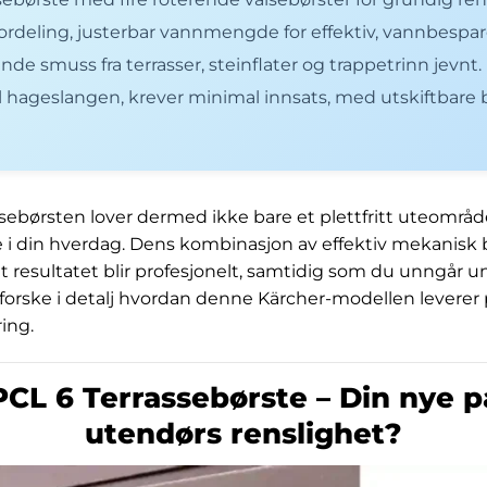
ordeling, justerbar vannmengde for effektiv, vannbespar
ende smuss fra terrasser, steinflater og trappetrinn jevnt.
l hageslangen, krever minimal innsats, med utskiftbare b
sebørsten lover dermed ikke bare et plettfritt uteområ
 i din hverdag. Dens kombinasjon av effektiv mekanisk b
at resultatet blir profesjonelt, samtidig som du unngår u
tforske i detalj hvordan denne Kärcher-modellen leverer 
ing.
CL 6 Terrassebørste – Din nye p
utendørs renslighet?