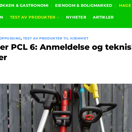
ØKKEN & GASTRONOMI
EIENDOM & BOLIGMARKED
HAGE
ON
TEST AV PRODUKTER
NYHETER
ARTIKLER
OPPUSSING
,
TEST AV PRODUKTER TIL HJEMMET
her PCL 6: Anmeldelse og tekni
er