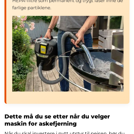
HEPA-filtre som permanent og trygt låser inne de
farlige partiklene.
Dette må du se etter når du velger
maskin for askefjerning
Når du skal investere i nytt utstyr til peisen, bør du