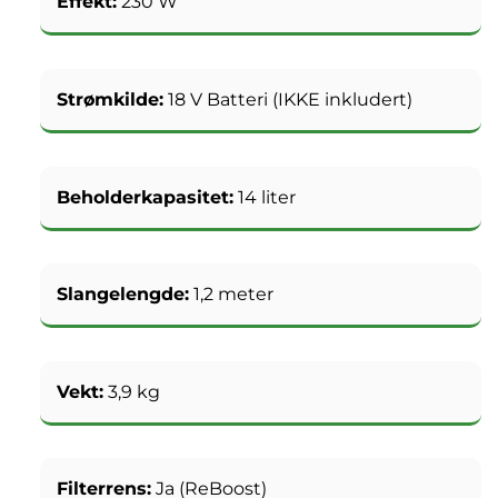
Effekt:
230 W
Strømkilde:
18 V Batteri (IKKE inkludert)
Beholderkapasitet:
14 liter
Slangelengde:
1,2 meter
Vekt:
3,9 kg
Filterrens:
Ja (ReBoost)