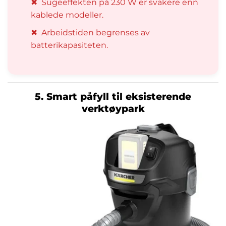
✖
Sugeeffekten på 230 W er svakere enn
kablede modeller.
✖
Arbeidstiden begrenses av
batterikapasiteten.
5. Smart påfyll til eksisterende
verktøypark