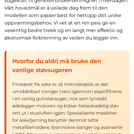
sugekraft til generell brukervennlighet i hverdagen.
Vårt hovedmål er å veilede deg frem til den
modellen som passer best for nettopp ditt unike
oppvarmingsbehov. Vi vet at en ren peis gir en
vesentlig bedre trekk og en langt mer effektiv og
økonomisk forbrenning av veden du legger inn.
Hvorfor du aldri må bruke den
vanlige støvsugeren
Finstøvet fra aske er så mikroskopisk at det
umiddelbart trenger tvers igjennom papirfiltrene
i en vanlig gulvstøvsuger, noe som lynraskt
ødelegger motoren og blåser helseskadelig støv
rett ut i stueluften igjen. Spesialiserte maskiner
for askefjerning benytter derimot tette
metallbeholdere, brannsikre slanger og avanserte