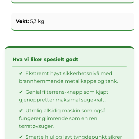
Vekt:
5,3 kg
Hva vi liker spesielt godt
✔
Ekstremt høyt sikkerhetsnivå med
brannhemmende metallkappe og tank.
✔
Genial filterrens-knapp som kjapt
gjenoppretter maksimal sugekraft.
✔
Utrolig allsidig maskin som også
fungerer glimrende som en ren
tørrstøvsuger.
✔
Smarte hjul og lavt tyngdepunkt sikrer