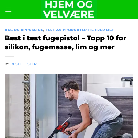
Skip
to
content
HUS OG OPPUSSING
,
TEST AV PRODUKTER TIL HJEMMET
Best i test fugepistol – Topp 10 for
silikon, fugemasse, lim og mer
BY
BESTE TESTER