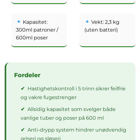
Kapasitet:
Vekt: 2,3 kg
300ml patroner /
(uten batteri)
600ml poser
Fordeler
✔
Hastighetskontroll i 5 trinn sikrer feilfrie
og vakre fugestrenger
✔
Allsidig kapasitet som svelger både
vanlige tuber og poser på 600 ml
✔
Anti-drypp system hindrer unødvendig
griseri og sløseri