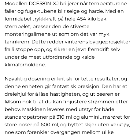
Modellen DCE581N-XJ briljerer når temperaturene
faller og fuge-tubene blir seige og harde. Med en
formidabel trykkkraft på hele 454 kilo bak
stempelet, presser den de stiveste
monteringslimene ut som om det var myk
tannkrem. Dette redder vinterens byggeprosjekter
fra å stoppe opp, og sikrer en jevn fremdrift selv
under de mest utfordrende og kalde
klimaforholdene.
Nøyaktig dosering er kritisk for tette resultater, og
denne enheten gir fantastisk presisjon. Den har et
dreiehjul for å låse hastigheten, og utløseren er
følsom nok til at du kan finjustere strømmen etter
behov. Maskinen leveres med utstyr for både
standardpatroner på 310 ml og aluminiumsrøret for
store poser på 600 ml, og byttet skjer uten verktøy,
noe som forenkler overgangen mellom ulike