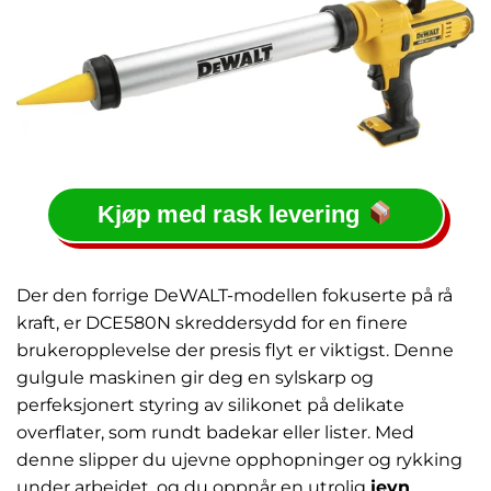
Kjøp med rask levering
Der den forrige DeWALT-modellen fokuserte på rå
kraft, er DCE580N skreddersydd for en finere
brukeropplevelse der presis flyt er viktigst. Denne
gulgule maskinen gir deg en sylskarp og
perfeksjonert styring av silikonet på delikate
overflater, som rundt badekar eller lister. Med
denne slipper du ujevne opphopninger og rykking
under arbeidet, og du oppnår en utrolig
jevn