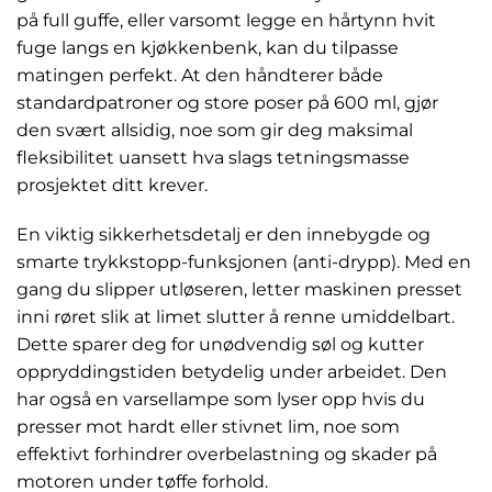
på full guffe, eller varsomt legge en hårtynn hvit
fuge langs en kjøkkenbenk, kan du tilpasse
matingen perfekt. At den håndterer både
standardpatroner og store poser på 600 ml, gjør
den svært allsidig, noe som gir deg maksimal
fleksibilitet uansett hva slags tetningsmasse
prosjektet ditt krever.
En viktig sikkerhetsdetalj er den innebygde og
smarte trykkstopp-funksjonen (anti-drypp). Med en
gang du slipper utløseren, letter maskinen presset
inni røret slik at limet slutter å renne umiddelbart.
Dette sparer deg for unødvendig søl og kutter
oppryddingstiden betydelig under arbeidet. Den
har også en varsellampe som lyser opp hvis du
presser mot hardt eller stivnet lim, noe som
effektivt forhindrer overbelastning og skader på
motoren under tøffe forhold.