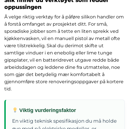
Slik finner du verktøyet som redder
oppussingen
Å velge riktig verktøy for å påføre silikon handler om
å forstå omfanget av prosjektet ditt. For små,
sporadiske jobber som å tette en liten sprekk ved
kjøkkenvasken, vil en manuell pistol av metall ofte
være tilstrekkelig. Skal du derimot skifte ut
samtlige vinduer i en enebolig eller lime tunge
gipsplater, vil en batteridrevet utgave redde både
arbeidsdagen og leddene dine fra utmattelse, noe
som gjør det betydelig mær komfortabelt å
gjennomføre store renoveringsoppgaver på kortere
tid.
Viktig vurderingsfaktor
En viktig teknisk spesifikasjon du må holde
øye med på elektriske modeller, er