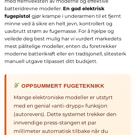
med fremveksten av moderne og effektive
batteridrevne modeller.
En god elektrisk
fugepistol
gjør krampe i underarmen til et fjernt
minne ved å sikre en helt jevn, kontrollert og
uavbrutt strøm av fugemasse. For å hjelpe og
veilede deg best mulig har vi vurdert markedets
mest pålitelige modeller, enten du foretrekker
moderne batterikraft eller en tradisjonell, slitesterk
manuell utgave tilpasset ditt budsjett.
OPPSUMMERT FUGETEKNIKK
Mange elektroniske modeller er utstyrt
med en genial «anti-drypp» funksjon
(autorevers). Dette systemet trekker den
innvendige press-stangen et par
millimeter automatisk tilbake når du