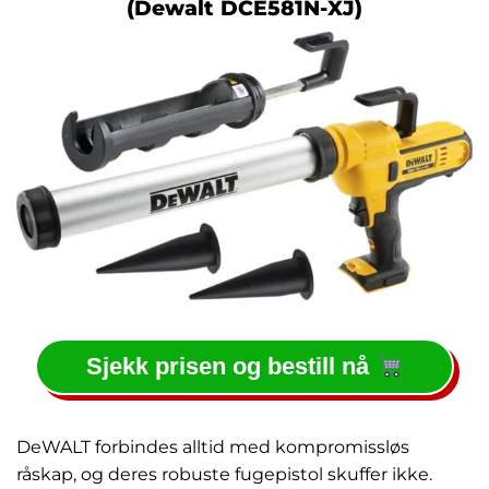
(Dewalt DCE581N-XJ)
Sjekk prisen og bestill nå
DeWALT forbindes alltid med kompromissløs
råskap, og deres robuste fugepistol skuffer ikke.