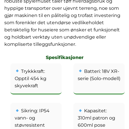
robuste spylerhuset tåler tøff hverdagsbruk og
hyppige transporter over ujevnt terreng, noe som
gjør maskinen til en pålitelig og trofast investering
som forenkler det utendørse vedlikeholdet
betraktelig for huseiere som ønsker et funksjonelt
og holdbart verktøy uten unødvendige eller
kompliserte tilleggsfunksjoner.
Spesifikasjoner
Trykkkraft:
Batteri: 18V XR-
Opptil 454 kg
serie (Solo-modell)
skyvekraft
Sikring: IP54
Kapasitet:
vann- og
310ml patron og
støvresistent
600ml pose