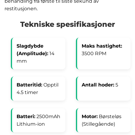
behandling fra første til siste sekund av
restitusjonen.
Tekniske spesifikasjoner
Slagdybde
Maks hastighet:
(Amplitude):
14
3500 RPM
mm
Batteritid:
Opptil
Antall hoder:
5
4.5 timer
Batteri:
2500mAh
Motor:
Børsteløs
Lithium-ion
(Stillegående)