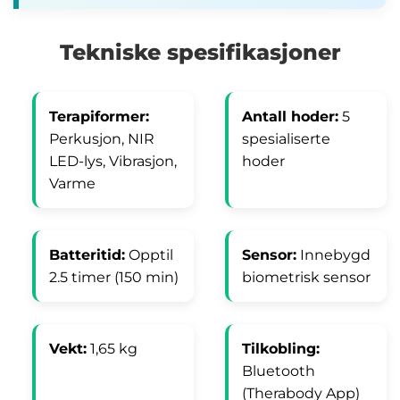
Tekniske spesifikasjoner
Terapiformer:
Antall hoder:
5
Perkusjon, NIR
spesialiserte
LED-lys, Vibrasjon,
hoder
Varme
Batteritid:
Opptil
Sensor:
Innebygd
2.5 timer (150 min)
biometrisk sensor
Vekt:
1,65 kg
Tilkobling:
Bluetooth
(Therabody App)