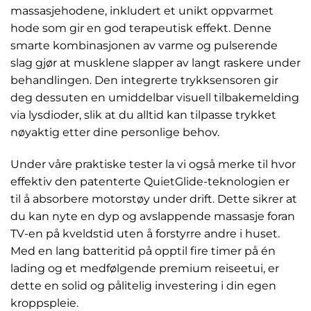
massasjehodene, inkludert et unikt oppvarmet
hode som gir en god terapeutisk effekt. Denne
smarte kombinasjonen av varme og pulserende
slag gjør at musklene slapper av langt raskere under
behandlingen. Den integrerte trykksensoren gir
deg dessuten en umiddelbar visuell tilbakemelding
via lysdioder, slik at du alltid kan tilpasse trykket
nøyaktig etter dine personlige behov.
Under våre praktiske tester la vi også merke til hvor
effektiv den patenterte QuietGlide-teknologien er
til å absorbere motorstøy under drift. Dette sikrer at
du kan nyte en dyp og avslappende massasje foran
TV-en på kveldstid uten å forstyrre andre i huset.
Med en lang batteritid på opptil fire timer på én
lading og et medfølgende premium reiseetui, er
dette en solid og pålitelig investering i din egen
kroppspleie.