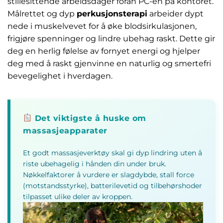
stillesittende arbeidsdager foran PC-en på kontoret.
Målrettet og dyp
perkusjonsterapi
arbeider dypt
nede i muskelvevet for å øke blodsirkulasjonen,
frigjøre spenninger og lindre ubehag raskt. Dette gir
deg en herlig følelse av fornyet energi og hjelper
deg med å raskt gjenvinne en naturlig og smertefri
bevegelighet i hverdagen.
Det viktigste å huske om
massasjeapparater
Et godt massasjeverktøy skal gi dyp lindring uten å
riste ubehagelig i hånden din under bruk.
Nøkkelfaktorer å vurdere er slagdybde, stall force
(motstandsstyrke), batterilevetid og tilbehørshoder
tilpasset ulike deler av kroppen.