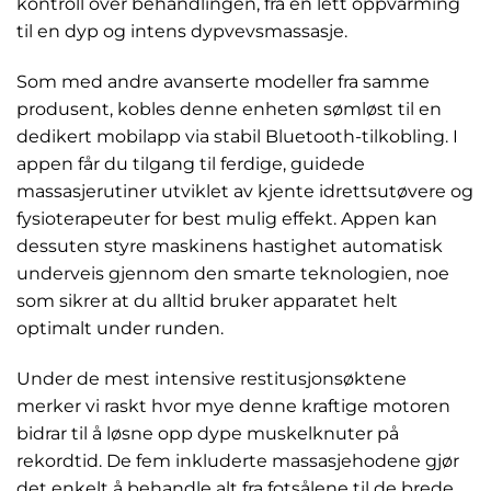
kontroll over behandlingen, fra en lett oppvarming
til en dyp og intens dypvevsmassasje.
Som med andre avanserte modeller fra samme
produsent, kobles denne enheten sømløst til en
dedikert mobilapp via stabil Bluetooth-tilkobling. I
appen får du tilgang til ferdige, guidede
massasjerutiner utviklet av kjente idrettsutøvere og
fysioterapeuter for best mulig effekt. Appen kan
dessuten styre maskinens hastighet automatisk
underveis gjennom den smarte teknologien, noe
som sikrer at du alltid bruker apparatet helt
optimalt under runden.
Under de mest intensive restitusjonsøktene
merker vi raskt hvor mye denne kraftige motoren
bidrar til å løsne opp dype muskelknuter på
rekordtid. De fem inkluderte massasjehodene gjør
det enkelt å behandle alt fra fotsålene til de brede