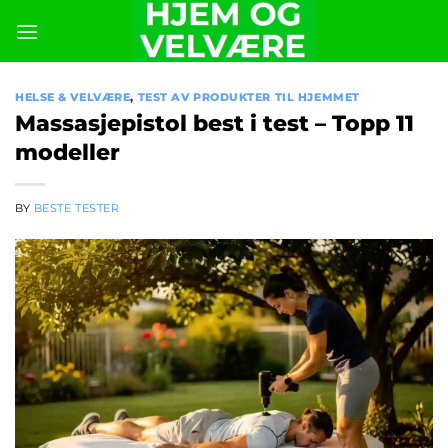
Skip
to
content
HELSE & VELVÆRE
,
TEST AV PRODUKTER TIL HJEMMET
Massasjepistol best i test – Topp 11
modeller
BY
BESTE TESTER