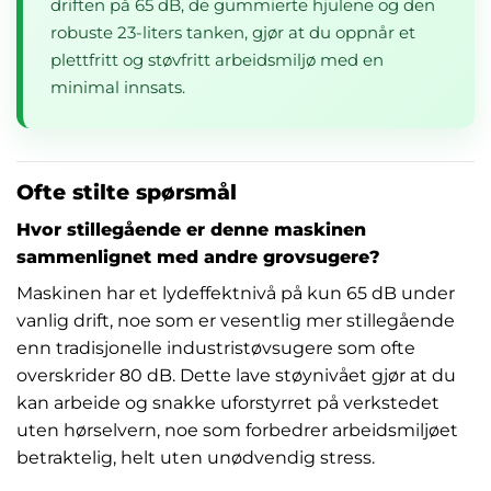
driften på 65 dB, de gummierte hjulene og den
robuste 23-liters tanken, gjør at du oppnår et
plettfritt og støvfritt arbeidsmiljø med en
minimal innsats.
Ofte stilte spørsmål
Hvor stillegående er denne maskinen
sammenlignet med andre grovsugere?
Maskinen har et lydeffektnivå på kun 65 dB under
vanlig drift, noe som er vesentlig mer stillegående
enn tradisjonelle industristøvsugere som ofte
overskrider 80 dB. Dette lave støynivået gjør at du
kan arbeide og snakke uforstyrret på verkstedet
uten hørselvern, noe som forbedrer arbeidsmiljøet
betraktelig, helt uten unødvendig stress.