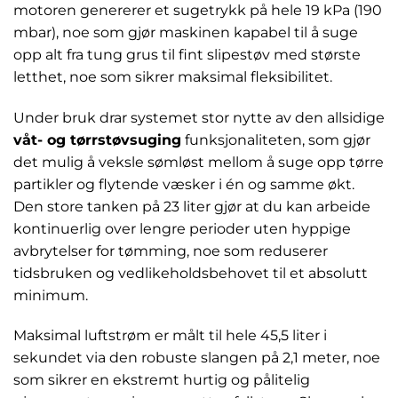
motoren genererer et sugetrykk på hele 19 kPa (190
mbar), noe som gjør maskinen kapabel til å suge
opp alt fra tung grus til fint slipestøv med største
letthet, noe som sikrer maksimal fleksibilitet.
Under bruk drar systemet stor nytte av den allsidige
våt- og tørrstøvsuging
funksjonaliteten, som gjør
det mulig å veksle sømløst mellom å suge opp tørre
partikler og flytende væsker i én og samme økt.
Den store tanken på 23 liter gjør at du kan arbeide
kontinuerlig over lengre perioder uten hyppige
avbrytelser for tømming, noe som reduserer
tidsbruken og vedlikeholdsbehovet til et absolutt
minimum.
Maksimal luftstrøm er målt til hele 45,5 liter i
sekundet via den robuste slangen på 2,1 meter, noe
som sikrer en ekstremt hurtig og pålitelig