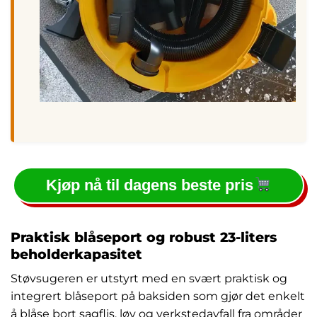
Kjøp nå til dagens beste pris
Praktisk blåseport og robust 23-liters
beholderkapasitet
Støvsugeren er utstyrt med en svært praktisk og
integrert blåseport på baksiden som gjør det enkelt
å blåse bort sagflis, løv og verkstedavfall fra områder