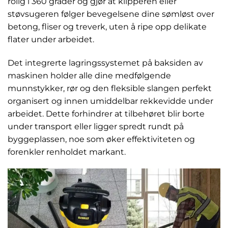
rolig i 360 grader og gjør at klipperen eller
støvsugeren følger bevegelsene dine sømløst over
betong, fliser og treverk, uten å ripe opp delikate
flater under arbeidet.
Det integrerte lagringssystemet på baksiden av
maskinen holder alle dine medfølgende
munnstykker, rør og den fleksible slangen perfekt
organisert og innen umiddelbar rekkevidde under
arbeidet. Dette forhindrer at tilbehøret blir borte
under transport eller ligger spredt rundt på
byggeplassen, noe som øker effektiviteten og
forenkler renholdet markant.