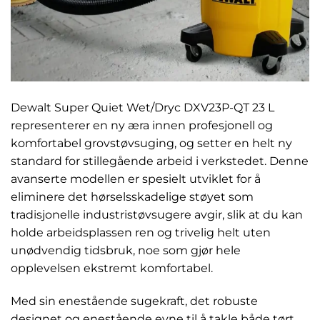
Dewalt Super Quiet Wet/Dryc DXV23P-QT 23 L
representerer en ny æra innen profesjonell og
komfortabel grovstøvsuging, og setter en helt ny
standard for stillegående arbeid i verkstedet. Denne
avanserte modellen er spesielt utviklet for å
eliminere det hørselsskadelige støyet som
tradisjonelle industristøvsugere avgir, slik at du kan
holde arbeidsplassen ren og trivelig helt uten
unødvendig tidsbruk, noe som gjør hele
opplevelsen ekstremt komfortabel.
Med sin enestående sugekraft, det robuste
designet og enestående evne til å takle både tørt