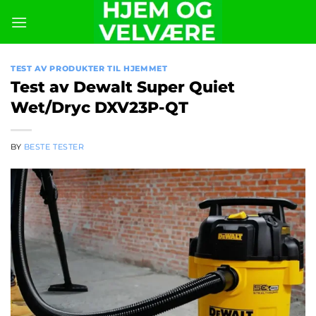
Skip
to
content
TEST AV PRODUKTER TIL HJEMMET
Test av Dewalt Super Quiet
Wet/Dryc DXV23P-QT
BY
BESTE TESTER