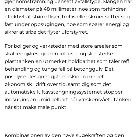
gjennomstrømning uansett avfallstype. Slangen har
en diameter på 48 millimeter, noe som forhindrer
effektivt at større fliser, treflis eller skruer setter seg
fast under oppsugingen, noe som sparer energi og
sikrer at arbeidet flyter uforstyrret.
For boliger og verksteder med store arealer som
skal rengjøres, gir den robuste og slitesterke
plasttanken en utmerket holdbarhet som tåler røff
behandling og tunge fall på betonggulv. Det
poseløse designet gjør maskinen meget
økonomisk i drift over tid, samtidig som det
automatiske luftavstengningssystemet stopper
innsugingen umiddelbart når væskenivået i tanken
når sitt maksimale punkt.
Kombinasjonen av den høye sugekraften og den