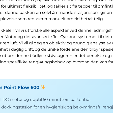
r ultimat fleksibilitet, og takler alt fra tepper til ømfin
uderer denne pakken en selvtømmende stasjon, som gir en
plevelse som reduserer manuelt arbeid betraktelig.
kelen vil vi utforske alle aspekter ved denne ledningsfr
ter Motor og det avanserte Jet Cyclone-systemet til det 
 ren luft. Vi vil gi deg en objektiv og grundig analyse av
het i daglig drift, og de unike fordelene den tilbyr spesie
inne ut om denne trådløse støvsugeren er det perfekte o
 dine spesifikke rengjøringsbehov, og hvordan den kan f
m Point Flow 600
LDC-motor og opptil 50 minutters batteritid.
kkingstasjon for en hygienisk og bekymringsfri rengj