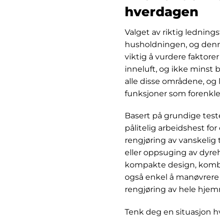
hverdagen
Valget av riktig ledning
husholdningen, og denne
viktig å vurdere faktorer
inneluft, og ikke minst
alle disse områdene, og
funksjoner som forenkler
Basert på grundige test
pålitelig arbeidshest fo
rengjøring av vanskelig 
eller oppsuging av dyreh
kompakte design, kombin
også enkel å manøvrere 
rengjøring av hele hjem
Tenk deg en situasjon h