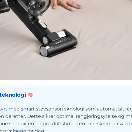
steknologi
styrt med smart støvsensorteknologi som automatisk reg
en deretter. Dette sikrer optimal rengjøringsytelse og 
 noe som gir en lengre driftstid og en mer skreddersydd r
te valgene for deg.