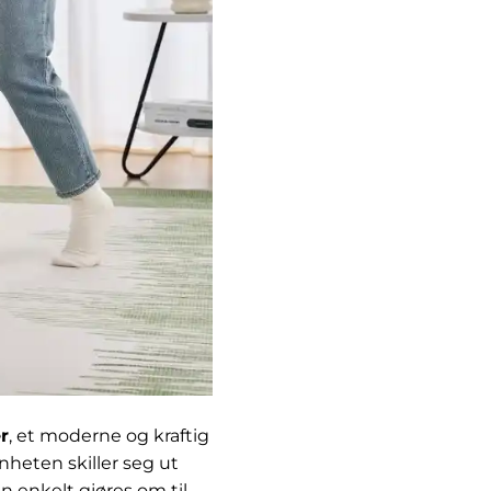
r
, et moderne og kraftig
nheten skiller seg ut
 enkelt gjøres om til