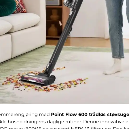
hjemmerengjøring med
Point Flow 600 trådløs støvsuge
nkle husholdningens daglige rutiner. Denne innovative e
DC-motor (600W) og avansert HEPA 13-filtrering. Den kan