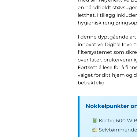
en håndholdt støvsuger fo
letthet. I tillegg inkl
hygienisk rengjøringsop
I denne dyptgående artik
innovative Digital Inver
filtersystemet som sikrer
overflater, brukervennlig
Fortsett å lese for å f
valget for ditt hjem og
betraktelig.
Nøkkelpunkter o
Kraftig 600 W B
Selvtømmende do