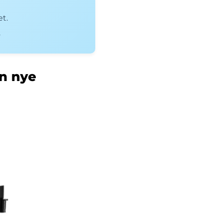
t.
.
in nye