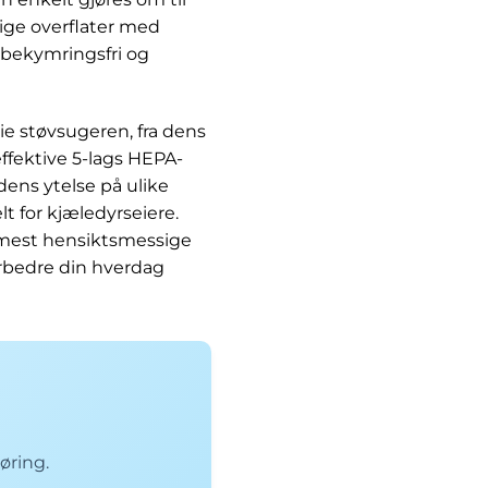
tlige overflater med
 bekymringsfri og
ie støvsugeren, fra dens
effektive 5-lags HEPA-
 dens ytelse på ulike
lt for kjæledyrseiere.
g mest hensiktsmessige
orbedre din hverdag
øring.