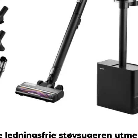
 ledningsfrie støvsugeren utmer