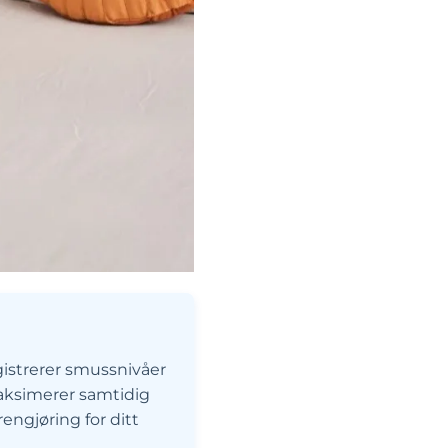
istrerer smussnivåer
maksimerer samtidig
engjøring for ditt