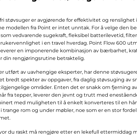
sfri støvsuger er avgjørende for effektivitet og renslighe
 modellen fra Point er intet unntak. For å velge den be
 som vedvarende sugekraft, fleksibel batterilevetid, filte
 brukervennlighet i en travel hverdag. Point Flow 600 u
 leverer en imponerende kombinasjon av bærbarhet, kraft
 din rengjøringsrutine betraktelig.
er utført av uavhengige eksperter, har denne støvsugere
r et bredt spekter av oppgaver, fra daglig støvsuging av 
tilgjengelige områder. Enten det er snakk om fjerning av 
år fra tepper, leverer den jevnt og trutt med enestående
ert med muligheten til å enkelt konverteres til en hå
i trange rom og under møbler, noe som er en stor fordel
met.
vor du raskt må rengjøre etter en lekefull ettermiddag 