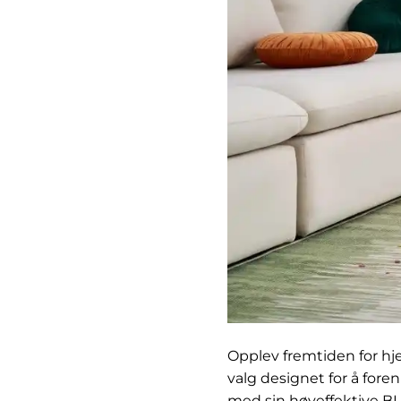
Opplev fremtiden for 
valg designet for å fore
med sin høyeffektive BL