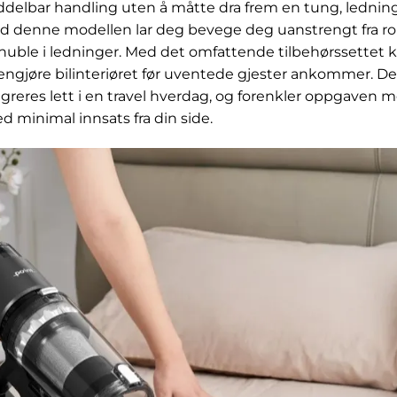
ddelbar handling uten å måtte dra frem en tung, lednin
ed denne modellen lar deg bevege deg uanstrengt fra ro
snuble i ledninger. Med det omfattende tilbehørssettet k
 rengjøre bilinteriøret før uventede gjester ankommer. De
greres lett i en travel hverdag, og forenkler oppgaven
 minimal innsats fra din side.