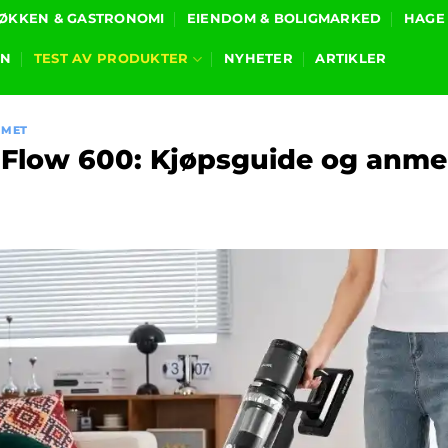
ØKKEN & GASTRONOMI
EIENDOM & BOLIGMARKED
HAGE
ON
TEST AV PRODUKTER
NYHETER
ARTIKLER
MMET
t Flow 600: Kjøpsguide og anme