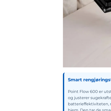
Smart rengjøring
Point Flow 600 er ut
og justerer sugekraft
batterieffektiviteten,
hjem. Den tar de smar