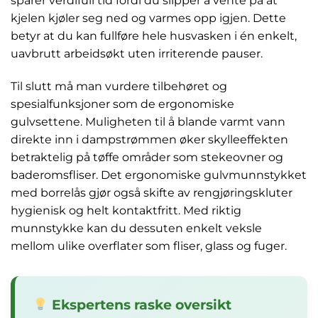
sparer verdifull tid fordi du slipper å vente på at
kjelen kjøler seg ned og varmes opp igjen. Dette
betyr at du kan fullføre hele husvasken i én enkelt,
uavbrutt arbeidsøkt uten irriterende pauser.
Til slutt må man vurdere tilbehøret og
spesialfunksjoner som de ergonomiske
gulvsettene. Muligheten til å blande varmt vann
direkte inn i dampstrømmen øker skylleeffekten
betraktelig på tøffe områder som stekeovner og
baderomsfliser. Det ergonomiske gulvmunnstykket
med borrelås gjør også skifte av rengjøringskluter
hygienisk og helt kontaktfritt. Med riktig
munnstykke kan du dessuten enkelt veksle
mellom ulike overflater som fliser, glass og fuger.
Ekspertens raske oversikt