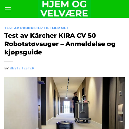
Skip
to
content
TEST AV PRODUKTER TIL HJEMMET
Test av Kärcher KIRA CV 50
Robotstøvsuger – Anmeldelse og
kjøpsguide
BY
BESTE TESTER