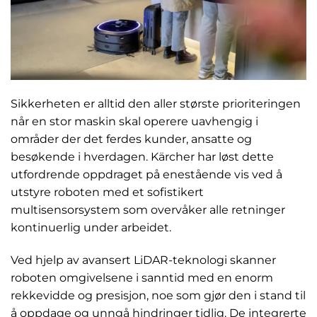
Sikkerheten er alltid den aller største prioriteringen
når en stor maskin skal operere uavhengig i
områder der det ferdes kunder, ansatte og
besøkende i hverdagen. Kärcher har løst dette
utfordrende oppdraget på enestående vis ved å
utstyre roboten med et sofistikert
multisensorsystem som overvåker alle retninger
kontinuerlig under arbeidet.
Ved hjelp av avansert LiDAR-teknologi skanner
roboten omgivelsene i sanntid med en enorm
rekkevidde og presisjon, noe som gjør den i stand til
å oppdage og unngå hindringer tidlig. De integrerte