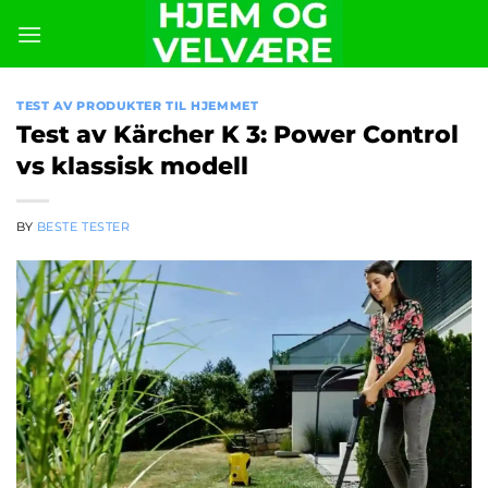
Skip
to
content
TEST AV PRODUKTER TIL HJEMMET
Test av Kärcher K 3: Power Control
vs klassisk modell
BY
BESTE TESTER