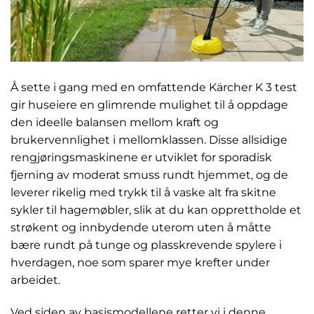
Å sette i gang med en omfattende Kärcher K 3 test
gir huseiere en glimrende mulighet til å oppdage
den ideelle balansen mellom kraft og
brukervennlighet i mellomklassen. Disse allsidige
rengjøringsmaskinene er utviklet for sporadisk
fjerning av moderat smuss rundt hjemmet, og de
leverer rikelig med trykk til å vaske alt fra skitne
sykler til hagemøbler, slik at du kan opprettholde et
strøkent og innbydende uterom uten å måtte
bære rundt på tunge og plasskrevende spylere i
hverdagen, noe som sparer mye krefter under
arbeidet.
Ved siden av basismodellene retter vi i denne