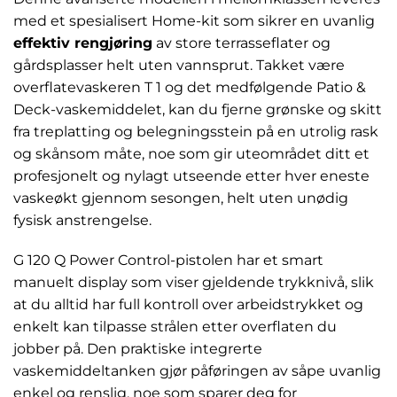
med et spesialisert Home-kit som sikrer en uvanlig
effektiv rengjøring
av store terrasseflater og
gårdsplasser helt uten vannsprut. Takket være
overflatevaskeren T 1 og det medfølgende Patio &
Deck-vaskemiddelet, kan du fjerne grønske og skitt
fra treplatting og belegningsstein på en utrolig rask
og skånsom måte, noe som gir uteområdet ditt et
profesjonelt og nylagt utseende etter hver eneste
vaskeøkt gjennom sesongen, helt uten unødig
fysisk anstrengelse.
G 120 Q Power Control-pistolen har et smart
manuelt display som viser gjeldende trykknivå, slik
at du alltid har full kontroll over arbeidstrykket og
enkelt kan tilpasse strålen etter overflaten du
jobber på. Den praktiske integrerte
vaskemiddeltanken gjør påføringen av såpe uvanlig
enkel og renslig, noe som sparer deg for