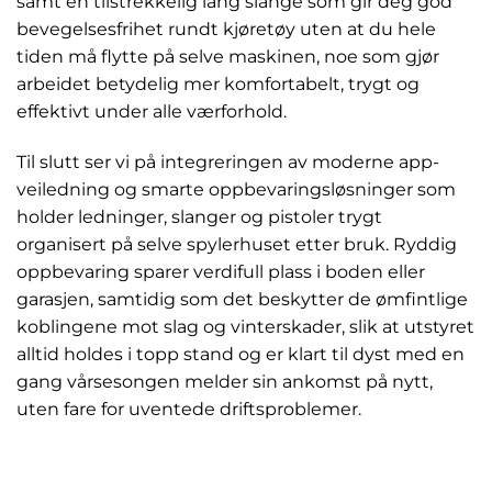
samt en tilstrekkelig lang slange som gir deg god
bevegelsesfrihet rundt kjøretøy uten at du hele
tiden må flytte på selve maskinen, noe som gjør
arbeidet betydelig mer komfortabelt, trygt og
effektivt under alle værforhold.
Til slutt ser vi på integreringen av moderne app-
veiledning og smarte oppbevaringsløsninger som
holder ledninger, slanger og pistoler trygt
organisert på selve spylerhuset etter bruk. Ryddig
oppbevaring sparer verdifull plass i boden eller
garasjen, samtidig som det beskytter de ømfintlige
koblingene mot slag og vinterskader, slik at utstyret
alltid holdes i topp stand og er klart til dyst med en
gang vårsesongen melder sin ankomst på nytt,
uten fare for uventede driftsproblemer.