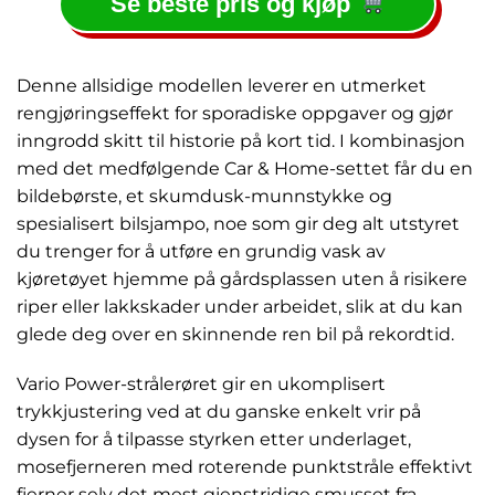
Se beste pris og kjøp
Denne allsidige modellen leverer en utmerket
rengjøringseffekt for sporadiske oppgaver og gjør
inngrodd skitt til historie på kort tid. I kombinasjon
med det medfølgende Car & Home-settet får du en
bildebørste, et skumdusk-munnstykke og
spesialisert bilsjampo, noe som gir deg alt utstyret
du trenger for å utføre en grundig vask av
kjøretøyet hjemme på gårdsplassen uten å risikere
riper eller lakkskader under arbeidet, slik at du kan
glede deg over en skinnende ren bil på rekordtid.
Vario Power-strålerøret gir en ukomplisert
trykkjustering ved at du ganske enkelt vrir på
dysen for å tilpasse styrken etter underlaget,
mosefjerneren med roterende punktstråle effektivt
fjerner selv det mest gjenstridige smusset fra