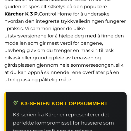
guiden et spesielt søkelys på den populære
Kärcher K 3 P.
Control Home for å undersøke
hvordan den integrerte trykkveiledningen fungerer
i praksis. Vi sammenligner de ulike
utstyrsversjonene for å hjelpe deg med å finne den
modellen som gir mest verdi for pengene,
uavhengig av om du trenger en maskin til rask
bilvask eller grundig pleie av terrassen og
gårdsplassen gjennom hele sommersesongen, slik
at du kan oppnå skinnende rene overflater på en
utrolig rask og pålitelig måte.
K3-SERIEN KORT OPPSUMMERT
K3-serien fra Kärcher representerer det
perfekte kompromisset for huseiere som
trenger mer kraft enn de minste