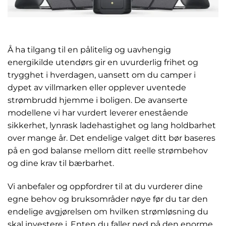
Å ha tilgang til en pålitelig og uavhengig
energikilde utendørs gir en uvurderlig frihet og
trygghet i hverdagen, uansett om du camper i
dypet av villmarken eller opplever uventede
strømbrudd hjemme i boligen. De avanserte
modellene vi har vurdert leverer enestående
sikkerhet, lynrask ladehastighet og lang holdbarhet
over mange år. Det endelige valget ditt bør baseres
på en god balanse mellom ditt reelle strømbehov
og dine krav til bærbarhet.
Vi anbefaler og oppfordrer til at du vurderer dine
egne behov og bruksområder nøye før du tar den
endelige avgjørelsen om hvilken strømløsning du
skal investere i. Enten du faller ned på den enorme