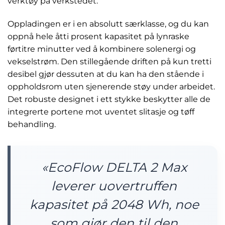
verktøy på verkstedet.
Oppladingen er i en absolutt særklasse, og du kan
oppnå hele åtti prosent kapasitet på lynraske
førtitre minutter ved å kombinere solenergi og
vekselstrøm. Den stillegående driften på kun tretti
desibel gjør dessuten at du kan ha den stående i
oppholdsrom uten sjenerende støy under arbeidet.
Det robuste designet i ett stykke beskytter alle de
integrerte portene mot uventet slitasje og tøff
behandling.
«EcoFlow DELTA 2 Max
leverer uovertruffen
kapasitet på 2048 Wh, noe
som gjør den til den