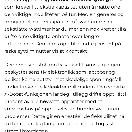
som krever litt ekstra kapasitet uten å måtte ofre
den viktige mobiliteten på tur. Med en generøs og
oppgradert batterikapasitet på syv hundre og
sekstiåtte wattimer har du mer enn nok krefter til å
drifte dine viktigste enheter over lengre
tidsperioder. Den lades opp til hundre prosent på
raske sytti minutter via stikkontakt.
Den rene sinusbølgen fra vekselstrømsutgangen
beskytter sensitiv elektronikk som laptoper og
delikat kamerautstyr mot skadelige spenningsfall
under krevende ladeøkter i villmarken. Den smarte
X-Boost-funksjonen lar deg i tillegg drifte opptil åtti
prosent av alle høywatt-apparater med et
strømbehov på opptil seksten hundre watt uten
problemer. Dette gir en enestående fleksibilitet når
du befinner deg langt unna tradisjonell og fast
strøm i hverdagen.