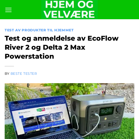
Skip
to
content
TEST AV PRODUKTER TIL HJEMMET
Test og anmeldelse av EcoFlow
River 2 og Delta 2 Max
Powerstation
BY
BESTE TESTER