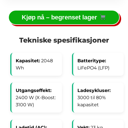
Kjøp nå – begrenset lager
Tekniske spesifikasjoner
Kapasitet:
2048
Batteritype:
Wh
LiFePO4 (LFP)
Utgangseffekt:
Ladesykluser:
2400 W (X-Boost:
3000 til 80%
3100 W)
kapasitet
Ladetid (AC):
Vekt:
23 kg