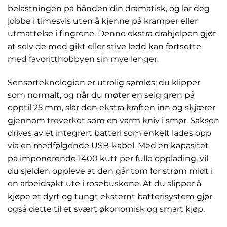
belastningen på hånden din dramatisk, og lar deg
jobbe i timesvis uten å kjenne på kramper eller
utmattelse i fingrene. Denne ekstra drahjelpen gjør
at selv de med gikt eller stive ledd kan fortsette
med favoritthobbyen sin mye lenger.
Sensorteknologien er utrolig sømløs; du klipper
som normalt, og når du møter en seig gren på
opptil 25 mm, slår den ekstra kraften inn og skjærer
gjennom treverket som en varm kniv i smør. Saksen
drives av et integrert batteri som enkelt lades opp
via en medfølgende USB-kabel. Med en kapasitet
på imponerende 1400 kutt per fulle opplading, vil
du sjelden oppleve at den går tom for strøm midt i
en arbeidsøkt ute i rosebuskene. At du slipper å
kjøpe et dyrt og tungt eksternt batterisystem gjør
også dette til et svært økonomisk og smart kjøp.