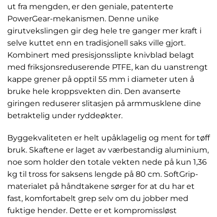
ut fra mengden, er den geniale, patenterte
PowerGear-mekanismen. Denne unike
girutvekslingen gir deg hele tre ganger mer kraft i
selve kuttet enn en tradisjonell saks ville gjort.
Kombinert med presisjonsslipte knivblad belagt
med friksjonsreduserende PTFE, kan du uanstrengt
kappe grener på opptil 55 mm i diameter uten å
bruke hele kroppsvekten din. Den avanserte
giringen reduserer slitasjen på armmusklene dine
betraktelig under ryddeøkter.
Byggekvaliteten er helt upåklagelig og ment for tøff
bruk. Skaftene er laget av værbestandig aluminium,
noe som holder den totale vekten nede på kun 1,36
kg til tross for saksens lengde på 80 cm. SoftGrip-
materialet på håndtakene sørger for at du har et
fast, komfortabelt grep selv om du jobber med
fuktige hender. Dette er et kompromissløst