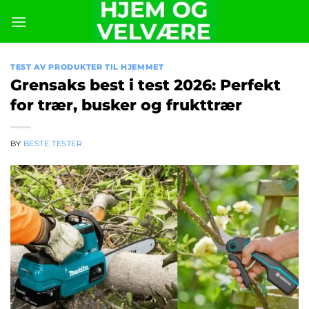
Skip
to
content
TEST AV PRODUKTER TIL HJEMMET
Grensaks best i test 2026: Perfekt
for trær, busker og frukttrær
BY
BESTE TESTER