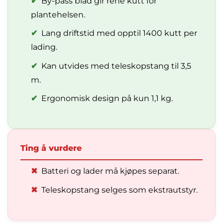
✔
By-pass blad gir rene kutt for
plantehelsen.
✔
Lang driftstid med opptil 1400 kutt per
lading.
✔
Kan utvides med teleskopstang til 3,5
m.
✔
Ergonomisk design på kun 1,1 kg.
Ting å vurdere
✖
Batteri og lader må kjøpes separat.
✖
Teleskopstang selges som ekstrautstyr.