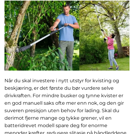
Når du skal investere i nytt utstyr for kvisting og
beskjæring, er det første du bør vurdere selve
drivkraften. For mindre busker og tynne kvister er
en god manuell saks ofte mer enn nok, og den gir
suveren presisjon uten behov for lading. Skal du
derimot fjerne mange og tykke grener, vil en
batteridrevet modell spare deg for enorme
mengder krefter, redusere slitasje på håndleddene