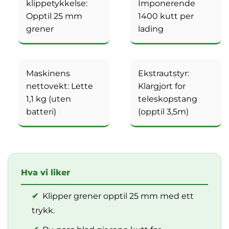
klippetykkelse:
Imponerende
Opptil 25 mm
1400 kutt per
grener
lading
Maskinens
Ekstrautstyr:
nettovekt: Lette
Klargjort for
1,1 kg (uten
teleskopstang
batteri)
(opptil 3,5m)
Hva vi liker
✔
Klipper grener opptil 25 mm med ett
trykk.