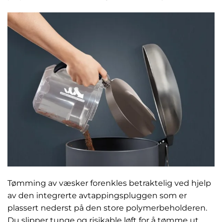
Tømming av væsker forenkles betraktelig ved hjelp
av den integrerte avtappingspluggen som er
plassert nederst på den store polymerbeholderen.
Du slipper tunge og risikable løft for å tømme ut