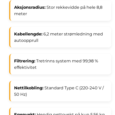
Aksjonsradius:
Stor rekkevidde på hele 8,8
meter
Kabellengde:
6,2 meter strømledning med
autoopprull
Filtrering:
Tretrinns system med 99,98 %
effektivitet
Nettilkobling:
Standard Type C (220-240 V /
50 Hz)
Egenvekt:
Hendig nettovekt på kun 5,56 kg