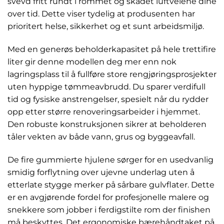
svevd fritt rundt i rommet og skadet luftveiene dine
over tid. Dette viser tydelig at produsenten har
prioritert helse, sikkerhet og et sunt arbeidsmiljø.
Med en generøs beholderkapasitet på hele trettifire
liter gir denne modellen deg mer enn nok
lagringsplass til å fullføre store rengjøringsprosjekter
uten hyppige tømmeavbrudd. Du sparer verdifull
tid og fysiske anstrengelser, spesielt når du rydder
opp etter større renoveringsarbeider i hjemmet.
Den robuste konstruksjonen sikrer at beholderen
tåler vekten av både vann, grus og byggeavfall.
De fire gummierte hjulene sørger for en usedvanlig
smidig forflytning over ujevne underlag uten å
etterlate stygge merker på sårbare gulvflater. Dette
er en avgjørende fordel for profesjonelle malere og
snekkere som jobber i ferdigstilte rom der finishen
må beskyttes. Det ergonomiske bærehåndtaket på