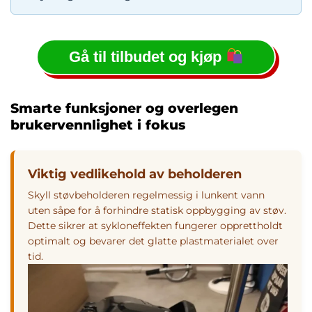
Gå til tilbudet og kjøp
Smarte funksjoner og overlegen
brukervennlighet i fokus
Viktig vedlikehold av beholderen
Skyll støvbeholderen regelmessig i lunkent vann
uten såpe for å forhindre statisk oppbygging av støv.
Dette sikrer at sykloneffekten fungerer opprettholdt
optimalt og bevarer det glatte plastmaterialet over
tid.