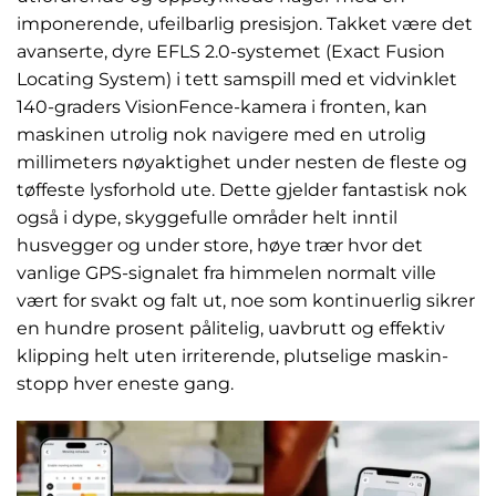
imponerende, ufeilbarlig presisjon. Takket være det
avanserte, dyre EFLS 2.0-systemet (Exact Fusion
Locating System) i tett samspill med et vidvinklet
140-graders VisionFence-kamera i fronten, kan
maskinen utrolig nok navigere med en utrolig
millimeters nøyaktighet under nesten de fleste og
tøffeste lysforhold ute. Dette gjelder fantastisk nok
også i dype, skyggefulle områder helt inntil
husvegger og under store, høye trær hvor det
vanlige GPS-signalet fra himmelen normalt ville
vært for svakt og falt ut, noe som kontinuerlig sikrer
en hundre prosent pålitelig, uavbrutt og effektiv
klipping helt uten irriterende, plutselige maskin-
stopp hver eneste gang.