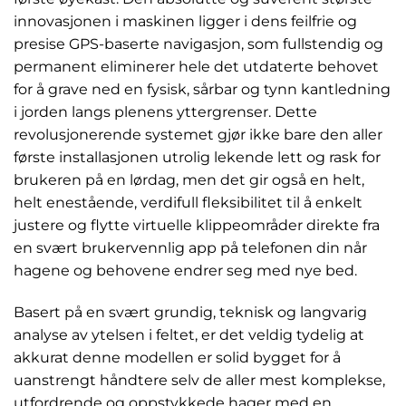
innovasjonen i maskinen ligger i dens feilfrie og
presise GPS-baserte navigasjon, som fullstendig og
permanent eliminerer hele det utdaterte behovet
for å grave ned en fysisk, sårbar og tynn kantledning
i jorden langs plenens yttergrenser. Dette
revolusjonerende systemet gjør ikke bare den aller
første installasjonen utrolig lekende lett og rask for
brukeren på en lørdag, men det gir også en helt,
helt enestående, verdifull fleksibilitet til å enkelt
justere og flytte virtuelle klippeområder direkte fra
en svært brukervennlig app på telefonen din når
hagene og behovene endrer seg med nye bed.
Basert på en svært grundig, teknisk og langvarig
analyse av ytelsen i feltet, er det veldig tydelig at
akkurat denne modellen er solid bygget for å
uanstrengt håndtere selv de aller mest komplekse,
utfordrende og oppstykkede hager med en