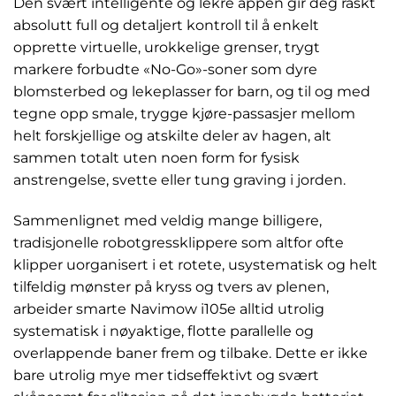
Den svært intelligente og lekre appen gir deg raskt
absolutt full og detaljert kontroll til å enkelt
opprette virtuelle, urokkelige grenser, trygt
markere forbudte «No-Go»-soner som dyre
blomsterbed og lekeplasser for barn, og til og med
tegne opp smale, trygge kjøre-passasjer mellom
helt forskjellige og atskilte deler av hagen, alt
sammen totalt uten noen form for fysisk
anstrengelse, svette eller tung graving i jorden.
Sammenlignet med veldig mange billigere,
tradisjonelle robotgressklippere som altfor ofte
klipper uorganisert i et rotete, usystematisk og helt
tilfeldig mønster på kryss og tvers av plenen,
arbeider smarte Navimow i105e alltid utrolig
systematisk i nøyaktige, flotte parallelle og
overlappende baner frem og tilbake. Dette er ikke
bare utrolig mye mer tidseffektivt og svært