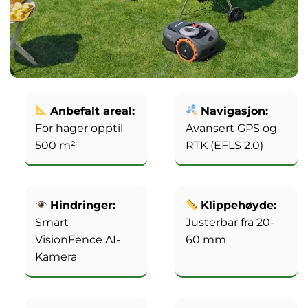
Anbefalt areal:
Navigasjon:
For hager opptil
Avansert GPS og
500 m²
RTK (EFLS 2.0)
Hindringer:
Klippehøyde:
Smart
Justerbar fra 20-
VisionFence AI-
60 mm
Kamera