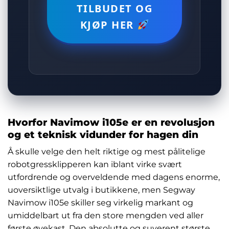
TILBUDET OG
KJØP HER
Hvorfor Navimow i105e er en revolusjon
og et teknisk vidunder for hagen din
Å skulle velge den helt riktige og mest pålitelige
robotgressklipperen kan iblant virke svært
utfordrende og overveldende med dagens enorme,
uoversiktlige utvalg i butikkene, men Segway
Navimow i105e skiller seg virkelig markant og
umiddelbart ut fra den store mengden ved aller
første øyekast. Den absolutte og suverent største