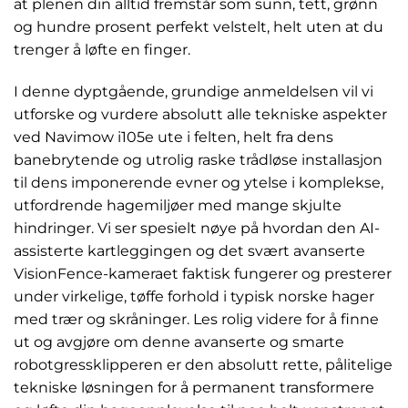
at plenen din alltid fremstår som sunn, tett, grønn
og hundre prosent perfekt velstelt, helt uten at du
trenger å løfte en finger.
I denne dyptgående, grundige anmeldelsen vil vi
utforske og vurdere absolutt alle tekniske aspekter
ved Navimow i105e ute i felten, helt fra dens
banebrytende og utrolig raske trådløse installasjon
til dens imponerende evner og ytelse i komplekse,
utfordrende hagemiljøer med mange skjulte
hindringer. Vi ser spesielt nøye på hvordan den AI-
assisterte kartleggingen og det svært avanserte
VisionFence-kameraet faktisk fungerer og presterer
under virkelige, tøffe forhold i typisk norske hager
med trær og skråninger. Les rolig videre for å finne
ut og avgjøre om denne avanserte og smarte
robotgressklipperen er den absolutt rette, pålitelige
tekniske løsningen for å permanent transformere