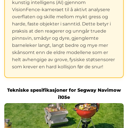
kunstig intelligens (AI) gjennom
VisionFence-kameraet til å aktivt analysere
overflaten og skille mellom mykt gress og
harde, faste objekter i sanntid. Dette betyr i
praksis at den reagerer og unngår truede
pinnsvin, smådyr og dyre, gjenglemte
barneleker langt, langt bedre og mye mer
skånsomt enn de eldre modellene som er
helt avhengige av grove, fysiske støtsensorer
som krever en hard kollisjon før de snur!
Tekniske spesifikasjoner for Segway Navimow
i105e