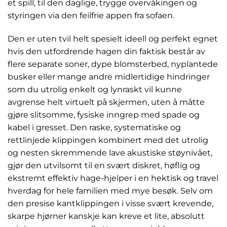
et spill, til den daglige, trygge overvåkingen og
styringen via den feilfrie appen fra sofaen.
Den er uten tvil helt spesielt ideell og perfekt egnet
hvis den utfordrende hagen din faktisk består av
flere separate soner, dype blomsterbed, nyplantede
busker eller mange andre midlertidige hindringer
som du utrolig enkelt og lynraskt vil kunne
avgrense helt virtuelt på skjermen, uten å måtte
gjøre slitsomme, fysiske inngrep med spade og
kabel i gresset. Den raske, systematiske og
rettlinjede klippingen kombinert med det utrolig
og nesten skremmende lave akustiske støynivået,
gjør den utvilsomt til en svært diskret, høflig og
ekstremt effektiv hage-hjelper i en hektisk og travel
hverdag for hele familien med mye besøk. Selv om
den presise kantklippingen i visse svært krevende,
skarpe hjørner kanskje kan kreve et lite, absolutt