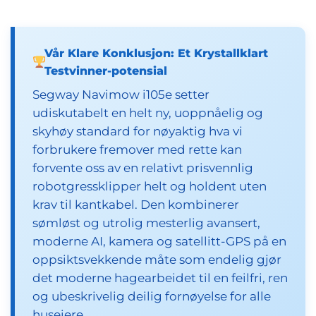
Vår Klare Konklusjon: Et Krystallklart
Testvinner-potensial
Segway Navimow i105e setter
udiskutabelt en helt ny, uoppnåelig og
skyhøy standard for nøyaktig hva vi
forbrukere fremover med rette kan
forvente oss av en relativt prisvennlig
robotgressklipper helt og holdent uten
krav til kantkabel. Den kombinerer
sømløst og utrolig mesterlig avansert,
moderne AI, kamera og satellitt-GPS på en
oppsiktsvekkende måte som endelig gjør
det moderne hagearbeidet til en feilfri, ren
og ubeskrivelig deilig fornøyelse for alle
huseiere.