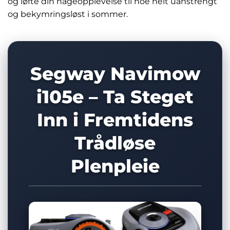
og løfte din hageopplevelse til noe helt uanstrengt
og bekymringsløst i sommer.
Segway Navimow
i105e – Ta Steget
Inn i Fremtidens
Trådløse
Plenpleie