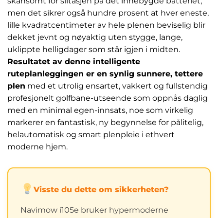
skånsomt for slitasjen på det innebygde batteriet,
men det sikrer også hundre prosent at hver eneste,
lille kvadratcentimeter av hele plenen beviselig blir
dekket jevnt og nøyaktig uten stygge, lange,
uklippte helligdager som står igjen i midten.
Resultatet av denne intelligente
ruteplanleggingen er en synlig sunnere, tettere
plen
med et utrolig ensartet, vakkert og fullstendig
profesjonelt golfbane-utseende som oppnås daglig
med en minimal egen-innsats, noe som virkelig
markerer en fantastisk, ny begynnelse for pålitelig,
helautomatisk og smart plenpleie i ethvert
moderne hjem.
Visste du dette om sikkerheten?
Navimow i105e bruker hypermoderne