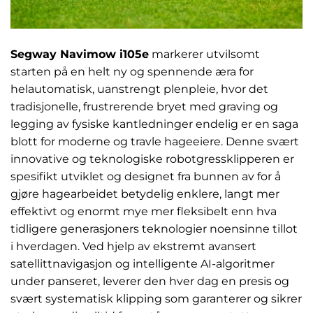
Segway Navimow i105e
markerer utvilsomt
starten på en helt ny og spennende æra for
helautomatisk, uanstrengt plenpleie, hvor det
tradisjonelle, frustrerende bryet med graving og
legging av fysiske kantledninger endelig er en saga
blott for moderne og travle hageeiere. Denne svært
innovative og teknologiske robotgressklipperen er
spesifikt utviklet og designet fra bunnen av for å
gjøre hagearbeidet betydelig enklere, langt mer
effektivt og enormt mye mer fleksibelt enn hva
tidligere generasjoners teknologier noensinne tillot
i hverdagen. Ved hjelp av ekstremt avansert
satellittnavigasjon og intelligente AI-algoritmer
under panseret, leverer den hver dag en presis og
svært systematisk klipping som garanterer og sikrer