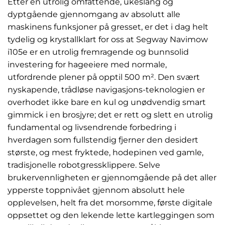
Etter en utrolig omfattende, ukeslang og
dyptgående gjennomgang av absolutt alle
maskinens funksjoner på gresset, er det i dag helt
tydelig og krystallklart for oss at Segway Navimow
i105e er en utrolig fremragende og bunnsolid
investering for hageeiere med normale,
utfordrende plener på opptil 500 m². Den svært
nyskapende, trådløse navigasjons-teknologien er
overhodet ikke bare en kul og unødvendig smart
gimmick i en brosjyre; det er rett og slett en utrolig
fundamental og livsendrende forbedring i
hverdagen som fullstendig fjerner den desidert
største, og mest fryktede, hodepinen ved gamle,
tradisjonelle robotgressklippere. Selve
brukervennligheten er gjennomgående på det aller
ypperste toppnivået gjennom absolutt hele
opplevelsen, helt fra det morsomme, første digitale
oppsettet og den lekende lette kartleggingen som