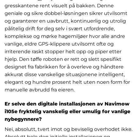
gresskantene rent visuelt på bakken. Denne
geniale og sikre dobbel-løsningen sikrer utvilsomt
og garanterer en uavbrutt, kontinuerlig og utrolig
pålitelig drift for deg selv i svært utfordrende,
komplekse og mørke hagemiljøer hvor alle andre
vanlige, eldre GPS-klippere utvilsomt ofte og
irriterende raskt stopper helt opp og piper etter
hjelp. Den tøffe roboten er rett og slett spesifikt
designet fra fabrikken for å overleve og håndtere
akkurat disse vanskelige situasjonene intelligent,
elegant og hundre prosent helt uten noen form for
manuelle avbrudd fra eieren.
Er selve den digitale installasjonen av Navimow
i105e fryktelig vanskelig eller umulig for vanlige
nybegynnere?
Nei, absolutt, tvert imot og beviselig overhodet ikke.
Absolutt hele den initielle installasjonen og