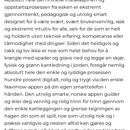
oppstartsprosessen fra esken er ekstremt
gjennomtenkt, pedagogisk og utrolig smart
designet for å være svært, svært brukervennlig, rask
og ekstremt intuitiv for alle, selv for de som er helt
og holdent uten teknisk erfaring, kompetanse eller
tålmodighet med dingser. Siden det heldigvis og
takk og lov ikke er noe som helst behov for å
krangle med spader og grave ned og legge en skjør,
fysisk og grønn kantledning i jorden, foregår nemlig
absolutt hele den enkle og ryddige prosessen
hundre prosent digitalt, rolig og trygt via den enkle
Navimow-appen på din egen smarttelefon i
hånden. Den utrolig smarte, norske appen guider
og leier deg vennlig og rolig trinn for trinn gjennom
den enkle kartleggingen og grense-tegningen av
hagen din som et spill, noe som utrolig nok og i
praksis vanligvis og nesten alltid kan gjøres og