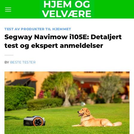
Skip
to
content
TEST AV PRODUKTER TIL HJEMMET
Segway Navimow i105E: Detaljert
test og ekspert anmeldelser
BY
BESTE TESTER