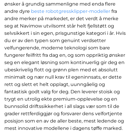
ønsker å grundig sammenligne med enda flere
andre dyre
beste robotgressklipper-modeller
fra
andre merker på markedet, er det verdt å merke
seg at Navimow utvilsomt står helt fjellstøtt og
selvsikkert i sin egen, prisgunstige kategori i år. Hvis
du er av den typen som genuint verdsetter
velfungerende, moderne teknologi som bare
fungerer feilfritt fra dag en, og som oppriktig ønsker
seg en elegant løsning som kontinuerlig gir deg en
ubeskrivelig flott og grønn plen med et absolutt
minimalt og nær null krav til egeninnsats, er dette
rett og slett et helt opplagt, uunngåelig og
fantastisk godt valg for deg. Den leverer stoisk og
trygt en utrolig ekte premium-opplevelse og en
bunnsolid driftssikkerhet i all slags vær som til de
grader rettferdiggjør og forsvarer dens velfortjente
posisjon som en av de aller beste, mest ledende og
mest innovative modellene i dagens tøffe marked.