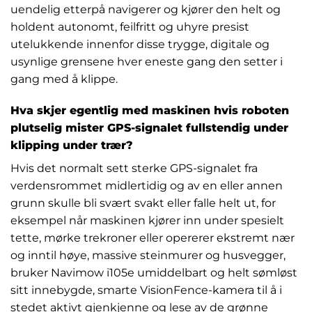
uendelig etterpå navigerer og kjører den helt og
holdent autonomt, feilfritt og uhyre presist
utelukkende innenfor disse trygge, digitale og
usynlige grensene hver eneste gang den setter i
gang med å klippe.
Hva skjer egentlig med maskinen hvis roboten
plutselig mister GPS-signalet fullstendig under
klipping under trær?
Hvis det normalt sett sterke GPS-signalet fra
verdensrommet midlertidig og av en eller annen
grunn skulle bli svært svakt eller falle helt ut, for
eksempel når maskinen kjører inn under spesielt
tette, mørke trekroner eller opererer ekstremt nær
og inntil høye, massive steinmurer og husvegger,
bruker Navimow i105e umiddelbart og helt sømløst
sitt innebygde, smarte VisionFence-kamera til å i
stedet aktivt gjenkjenne og lese av de grønne