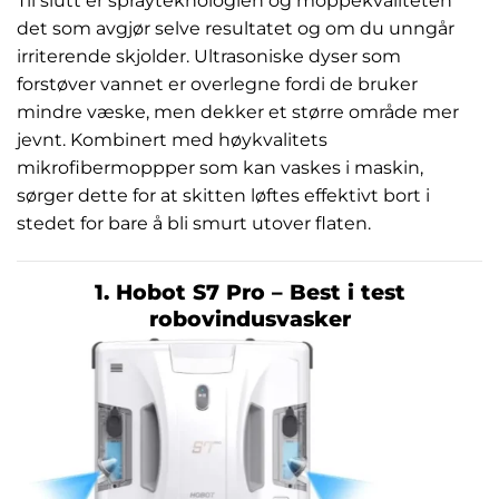
Til slutt er sprayteknologien og moppekvaliteten
det som avgjør selve resultatet og om du unngår
irriterende skjolder. Ultrasoniske dyser som
forstøver vannet er overlegne fordi de bruker
mindre væske, men dekker et større område mer
jevnt. Kombinert med høykvalitets
mikrofibermoppper som kan vaskes i maskin,
sørger dette for at skitten løftes effektivt bort i
stedet for bare å bli smurt utover flaten.
1. Hobot S7 Pro – Best i test
robovindusvasker