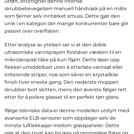
utført, etterligner denne intense
skrubbebevegelsen manuell håndvask på en måte
som fjerner selv inntørket smuss. Dette gjør den
unik i en kategori der mange konkurrenter bare glir
passivt over overflaten.
Etter analyse av ytelsen ser vi at den doble
ultrasoniske vannsprayen forstøver væsken til en
mikroskopisk tåke på kun 15μm. Dette løser opp
flekker umiddelbart uten å etterlate vannsøl eller
irriterende striper, noe som sikrer en krystallklar
finish hver eneste gang. Den nederste moppen
skrubber bort skitten, mens den øverste følger rett
etter for å polere glasset til en perfekt tørr glans.
Ifølge tekniske data er denne modellen utstyrt med
avanserte ELB-sensorer som oppdager selv de
minste luftlekkasjer mellom glasspaneler. Dette
gjør at den trygt kan brukes på rammeløse flater og