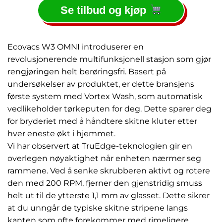
Se tilbud og kjøp
Ecovacs W3 OMNI introduserer en
revolusjonerende multifunksjonell stasjon som gjør
rengjøringen helt berøringsfri. Basert på
undersøkelser av produktet, er dette bransjens
første system med Vortex Wash, som automatisk
vedlikeholder tørkeputen for deg. Dette sparer deg
for bryderiet med å håndtere skitne kluter etter
hver eneste økt i hjemmet.
Vi har observert at TruEdge-teknologien gir en
overlegen nøyaktighet når enheten nærmer seg
rammene. Ved å senke skrubberen aktivt og rotere
den med 200 RPM, fjerner den gjenstridig smuss
helt ut til de ytterste 1,1 mm av glasset. Dette sikrer
at du unngår de typiske skitne stripene langs
kanten som ofte forekommer med rimeligere