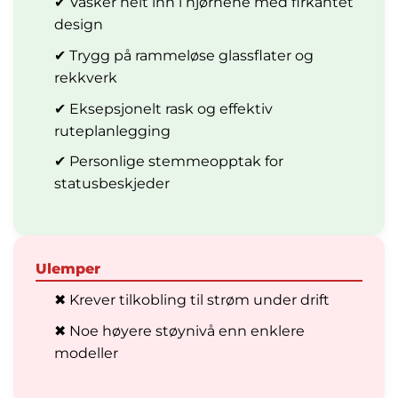
✔ Vasker helt inn i hjørnene med firkantet
design
✔ Trygg på rammeløse glassflater og
rekkverk
✔ Eksepsjonelt rask og effektiv
ruteplanlegging
✔ Personlige stemmeopptak for
statusbeskjeder
Ulemper
✖ Krever tilkobling til strøm under drift
✖ Noe høyere støynivå enn enklere
modeller