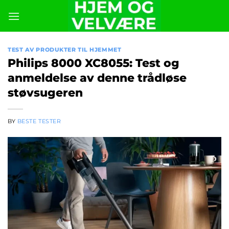
Skip
to
content
TEST AV PRODUKTER TIL HJEMMET
Philips 8000 XC8055: Test og
anmeldelse av denne trådløse
støvsugeren
BY
BESTE TESTER