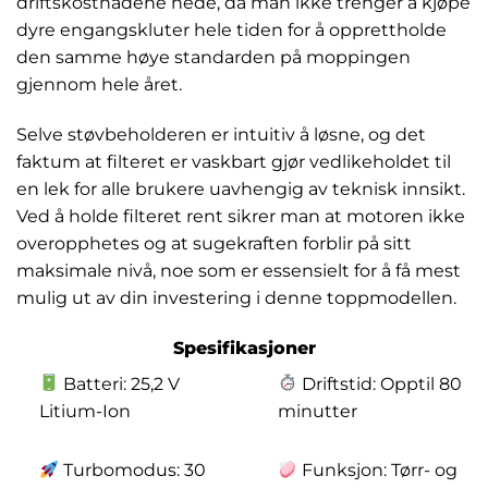
driftskostnadene nede, da man ikke trenger å kjøpe
dyre engangskluter hele tiden for å opprettholde
den samme høye standarden på moppingen
gjennom hele året.
Selve støvbeholderen er intuitiv å løsne, og det
faktum at filteret er vaskbart gjør vedlikeholdet til
en lek for alle brukere uavhengig av teknisk innsikt.
Ved å holde filteret rent sikrer man at motoren ikke
overopphetes og at sugekraften forblir på sitt
maksimale nivå, noe som er essensielt for å få mest
mulig ut av din investering i denne toppmodellen.
Spesifikasjoner
Batteri: 25,2 V
Driftstid: Opptil 80
Litium-Ion
minutter
Turbomodus: 30
Funksjon: Tørr- og