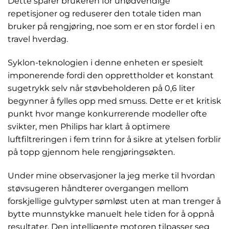
Dette sparer brukeren for unødvendige
repetisjoner og reduserer den totale tiden man
bruker på rengjøring, noe som er en stor fordel i en
travel hverdag.
Syklon-teknologien i denne enheten er spesielt
imponerende fordi den opprettholder et konstant
sugetrykk selv når støvbeholderen på 0,6 liter
begynner å fylles opp med smuss. Dette er et kritisk
punkt hvor mange konkurrerende modeller ofte
svikter, men Philips har klart å optimere
luftfiltreringen i fem trinn for å sikre at ytelsen forblir
på topp gjennom hele rengjøringsøkten.
Under mine observasjoner la jeg merke til hvordan
støvsugeren håndterer overgangen mellom
forskjellige gulvtyper sømløst uten at man trenger å
bytte munnstykke manuelt hele tiden for å oppnå
resultater. Den intelligente motoren tilpasser seg