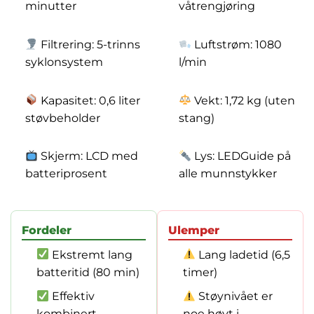
minutter
våtrengjøring
Filtrering: 5-trinns
Luftstrøm: 1080
syklonsystem
l/min
Kapasitet: 0,6 liter
Vekt: 1,72 kg (uten
støvbeholder
stang)
Skjerm: LCD med
Lys: LEDGuide på
batteriprosent
alle munnstykker
Fordeler
Ulemper
Ekstremt lang
Lang ladetid (6,5
batteritid (80 min)
timer)
Effektiv
Støynivået er
kombinert
noe høyt i