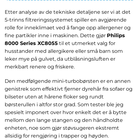
Etter analyse av de tekniske detaljene ser vi at det
5-trinns filtreringssystemet spiller en avgjørende
rolle for inneklimaet ved å fange opp allergener og
fine partikler inne i maskinen. Dette gjør
Philips
8000 Series XC8055
til et utmerket valg for
husstander med allergikere eller små barn som
leker mye på gulvet, da utblåsningsluften er
merkbart renere og friskere.
Den medfølgende mini-turbobørsten er en annen
genistrek som effektivt fjerner dyrehår fra sofaer og
bilseter uten at hårene floker seg rundt
børsterullen i altfor stor grad. Som tester ble jeg
spesielt imponert over hvor enkelt det er å bytte
mellom den lange stangen og den håndholdte
enheten, noe som gjør støvsugeren ekstremt
allsidig for rengjøring i trapper og høyden.