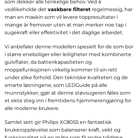
som dekker alle tenkelige behov. Ved å
vedlikeholde det
vaskbare filteret
regelmessig, har
man en maskin som vil levere toppresultater i
mange år fremover uten at man merker noe tap i
sugekraft eller effektivitet i det daglige arbeidet.
Vi anbefaler denne modellen spesielt for de som bor
i større eneboliger eller leiligheter med kombinerte
gulvflater, da batterikapasiteten og
moppefunksjonen virkelig kommer til sin rett
under slike forhold. Den tekniske kvaliteten og de
smarte løsningene, som LEDGuide på alle
munnstykker, gjør at denne støvsugeren føles som
et ekte steg inn i fremtidens hjemmerengjøring for
alle moderne brukere.
Samlet sett gir Philips XC8055 en fantastisk
brukeropplevelse som balanserer kraft, vekt og
funksjonalitet på en måte som få andre trådløse