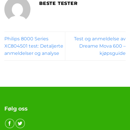
BESTE TESTER
Philips 8000 Series
Test og anmeldelse av
XC804501 test: Detaljerte
Dreame Mova 600 –
anmeldelser og analyse
kjøpsguide
Følg oss