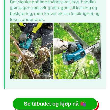
Det slanke enhåndshåndtaket (top-handle)
gjør sagen spesielt godt egnet til klatring og
beskjæring, men krever ekstra forsiktighet og
fokus under bruk.
Se tilbudet og kjøp nå