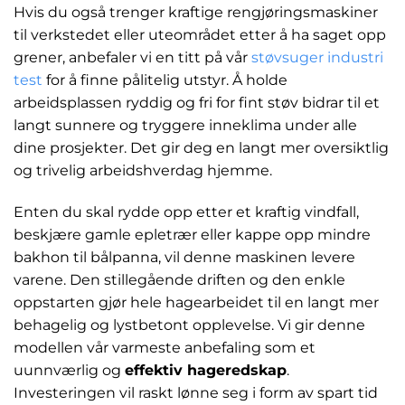
Hvis du også trenger kraftige rengjøringsmaskiner
til verkstedet eller uteområdet etter å ha saget opp
grener, anbefaler vi en titt på vår
støvsuger industri
test
for å finne pålitelig utstyr. Å holde
arbeidsplassen ryddig og fri for fint støv bidrar til et
langt sunnere og tryggere inneklima under alle
dine prosjekter. Det gir deg en langt mer oversiktlig
og trivelig arbeidshverdag hjemme.
Enten du skal rydde opp etter et kraftig vindfall,
beskjære gamle epletrær eller kappe opp mindre
bakhon til bålpanna, vil denne maskinen levere
varene. Den stillegående driften og den enkle
oppstarten gjør hele hagearbeidet til en langt mer
behagelig og lystbetont opplevelse. Vi gir denne
modellen vår varmeste anbefaling som et
uunnværlig og
effektiv hageredskap
.
Investeringen vil raskt lønne seg i form av spart tid