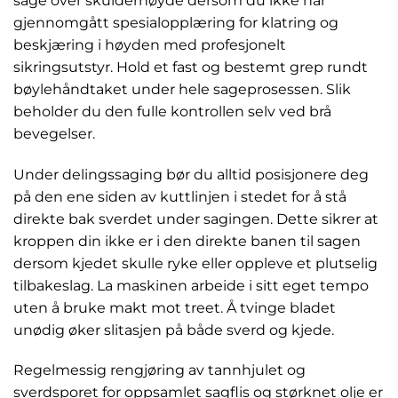
sage over skulderhøyde dersom du ikke har
gjennomgått spesialopplæring for klatring og
beskjæring i høyden med profesjonelt
sikringsutstyr. Hold et fast og bestemt grep rundt
bøylehåndtaket under hele sageprosessen. Slik
beholder du den fulle kontrollen selv ved brå
bevegelser.
Under delingssaging bør du alltid posisjonere deg
på den ene siden av kuttlinjen i stedet for å stå
direkte bak sverdet under sagingen. Dette sikrer at
kroppen din ikke er i den direkte banen til sagen
dersom kjedet skulle ryke eller oppleve et plutselig
tilbakeslag. La maskinen arbeide i sitt eget tempo
uten å bruke makt mot treet. Å tvinge bladet
unødig øker slitasjen på både sverd og kjede.
Regelmessig rengjøring av tannhjulet og
sverdsporet for oppsamlet sagflis og størknet olje er