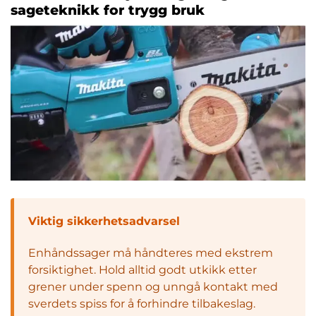
sageteknikk for trygg bruk
Viktig sikkerhetsadvarsel
Enhåndssager må håndteres med ekstrem
forsiktighet. Hold alltid godt utkikk etter
grener under spenn og unngå kontakt med
sverdets spiss for å forhindre tilbakeslag.