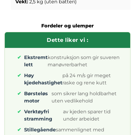
Vekt:
2,5 kg (uten batteri)
Fordeler og ulemper
Dette liker vi :
✔
Ekstremt
konstruksjon som gir suveren
lett
manøvrerbarhet
✔
Høy
på 24 m/s gir meget
kjedehastighet
raske og rene kutt
✔
Børsteløs
som sikrer lang holdbarhet
motor
uten vedlikehold
✔
Verktøyfri
av kjeden sparer tid
stramming
under arbeidet
✔
Stillegående
sammenlignet med