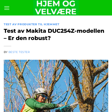
Skip
to
content
TEST AV PRODUKTER TIL HJEMMET
Test av Makita DUC254Z-modellen
– Er den robust?
BY
BESTE TESTER