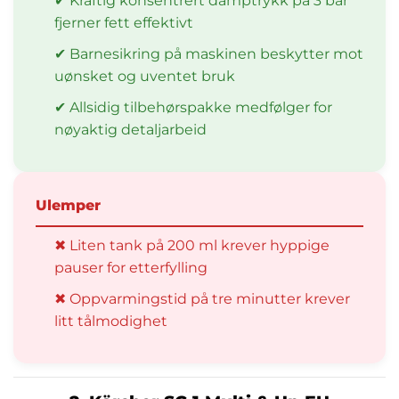
✔ Kraftig konsentrert damptrykk på 3 bar
fjerner fett effektivt
✔ Barnesikring på maskinen beskytter mot
uønsket og uventet bruk
✔ Allsidig tilbehørspakke medfølger for
nøyaktig detaljarbeid
Ulemper
✖ Liten tank på 200 ml krever hyppige
pauser for etterfylling
✖ Oppvarmingstid på tre minutter krever
litt tålmodighet