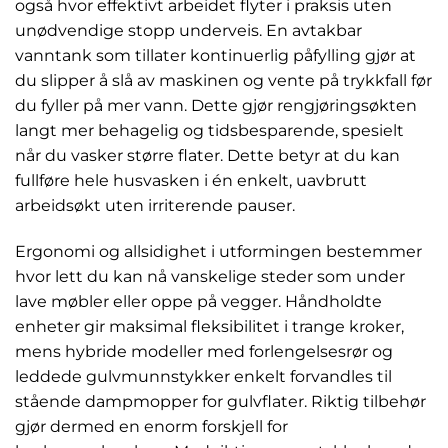
også hvor effektivt arbeidet flyter i praksis uten
unødvendige stopp underveis. En avtakbar
vanntank som tillater kontinuerlig påfylling gjør at
du slipper å slå av maskinen og vente på trykkfall før
du fyller på mer vann. Dette gjør rengjøringsøkten
langt mer behagelig og tidsbesparende, spesielt
når du vasker større flater. Dette betyr at du kan
fullføre hele husvasken i én enkelt, uavbrutt
arbeidsøkt uten irriterende pauser.
Ergonomi og allsidighet i utformingen bestemmer
hvor lett du kan nå vanskelige steder som under
lave møbler eller oppe på vegger. Håndholdte
enheter gir maksimal fleksibilitet i trange kroker,
mens hybride modeller med forlengelsesrør og
leddede gulvmunnstykker enkelt forvandles til
stående dampmopper for gulvflater. Riktig tilbehør
gjør dermed en enorm forskjell for