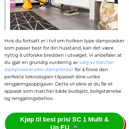
Hvis du fortsatt er i tvil om hvilken type dampvasker
som passer best for din husstand, kan det være
nyttig å utforske bredden i utvalget. Vi anbefaler at
du gjør en grundig vurdering av
valg av Kärcher
dampvasker eller damprenser
for å finne den
perfekte teknologien tilpasset dine unike
rengjøringsoppgaver. Dette vil sikre at du får et
apparat som matcher både budsjett, boligstørrelse
og rengjøringsbehov.
Kjøp til best pris/ SC 1 Multi &
Up EU