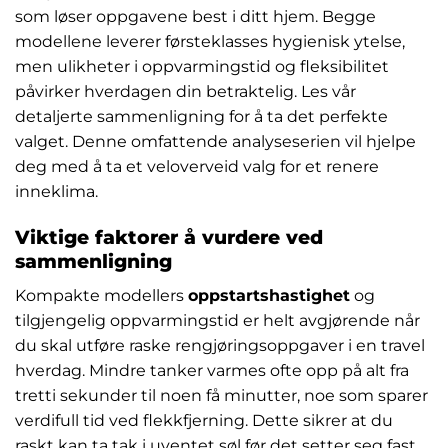
som løser oppgavene best i ditt hjem. Begge
modellene leverer førsteklasses hygienisk ytelse,
men ulikheter i oppvarmingstid og fleksibilitet
påvirker hverdagen din betraktelig. Les vår
detaljerte sammenligning for å ta det perfekte
valget. Denne omfattende analyseserien vil hjelpe
deg med å ta et veloverveid valg for et renere
inneklima.
Viktige faktorer å vurdere ved
sammenligning
Kompakte modellers
oppstartshastighet
og
tilgjengelig oppvarmingstid er helt avgjørende når
du skal utføre raske rengjøringsoppgaver i en travel
hverdag. Mindre tanker varmes ofte opp på alt fra
tretti sekunder til noen få minutter, noe som sparer
verdifull tid ved flekkfjerning. Dette sikrer at du
raskt kan ta tak i uventet søl før det setter seg fast.