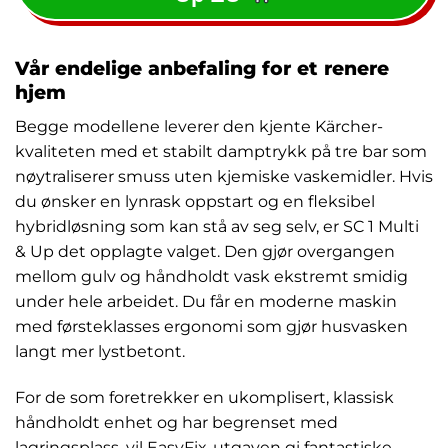
Vår endelige anbefaling for et renere
hjem
Begge modellene leverer den kjente Kärcher-
kvaliteten med et stabilt damptrykk på tre bar som
nøytraliserer smuss uten kjemiske vaskemidler. Hvis
du ønsker en lynrask oppstart og en fleksibel
hybridløsning som kan stå av seg selv, er SC 1 Multi
& Up det opplagte valget. Den gjør overgangen
mellom gulv og håndholdt vask ekstremt smidig
under hele arbeidet. Du får en moderne maskin
med førsteklasses ergonomi som gjør husvasken
langt mer lystbetont.
For de som foretrekker en ukomplisert, klassisk
håndholdt enhet og har begrenset med
lagringsplass, vil EasyFix-utgaven gi fantastiske