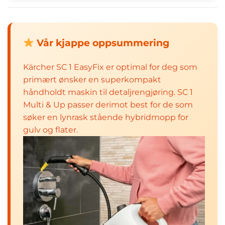
Vår kjappe oppsummering
Kärcher SC 1 EasyFix er optimal for deg som
primært ønsker en superkompakt
håndholdt maskin til detaljrengjøring. SC 1
Multi & Up passer derimot best for de som
søker en lynrask stående hybridmopp for
gulv og flater.