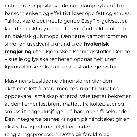
enheten et oppsiktsvekkende damptrykk på tre
bar som enkelt og effektivt løser opp fett og smuss.
Takket være det medfølgende EasyFix-gulvsettet
kan den raskt gjøres om fra en håndholdt enhet til
en praktisk gulvmopp. Den tette dampstrømmen
sikrer en usedvanlig grundig og
hygienisk
rengjøring
uten kjemiske tilsetningsstoffer. Denne
visuelle og fysiske renheten oppnås helt uten
kjemikalier som kan etterlate skadelige rester.
Maskinens beskjedne dimensjoner gjør den
ekstremt lett å bære med seg rundt i huset og
oppbevare i små skap etterpå. Våre tester bekrefter
at den fjerner fastbrent matfett fra kokeplater og
smuss i trange dusjfuger på bare noen få sekunder.
Den integrerte barnesikringen på håndtaket gir en
ekstra trygghet mot ulykker under
rengjøringsprosessen. Dette gir foreldre og