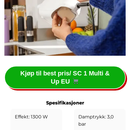
Kjøp til best pris/ SC 1 Multi &
Up EU
Spesifikasjoner
Effekt: 1300 W
Damptrykk: 3,0
bar