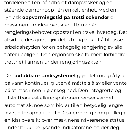
fordelene til en håndholdt dampvasker og en
stående dampmopp i én enkelt enhet. Med en
lynrask
oppvarmingstid på tretti sekunder
er
maskinen umiddelbart klar til bruk når
rengjøringsbehovet oppstår i en travel hverdag. Det
allsidige designet gjør det utrolig enkelt å tilpasse
arbeidshøyden for en behagelig rengjøring av alle
flater i boligen. Den ergonomiske formen forhindrer
tretthet i armen under rengjøringsøkten.
Det
avtakbare tanksystemet
gjør det mulig å fylle
på vann kontinuerlig uten å måtte slå av eller vente
på at maskinen kjøler seg ned. Den integrerte og
utskiftbare avkalkingspatronen renser vannet
automatisk, noe som bidrar til en betydelig lengre
levetid for apparatet. LED-skjermen gir deg i tillegg
en klar oversikt over maskinens nåværende status
under bruk. De lysende indikatorene holder deg