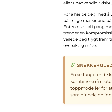
eller unødvendig tidsbru
For å hjelpe deg med å 
pålitelige maskinene på
Enten du skal i gang med
trenger en kompromissløs
veilede deg trygt frem t
oversiktlig måte.
SNEKKERGLED
En velfungerende ka
kombinere rå motork
toppmodeller for at 
som gir hele boligen