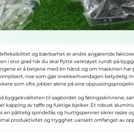
lefleksibilitet og bærbarhet er andre avgjørende faktor
n i stor grad når du skal flytte verktøyet rundt på bygg
llingene er å betjene med én hånd, og om maskinen har
omplisert, noe som gjør snekkerhverdagen betydelig me
kere som ofte jobber alene på sine oppussingsprosjekte
 på byggekvaliteten til sagbordet og føringsskinnene, s
r kapping av tøffe og fuktige bjelker. Et robust alumi
s en pålitelig spindellås og hurtigspenner sikrer raske o
imal produktivitet og trygghet uansett omfanget av opp