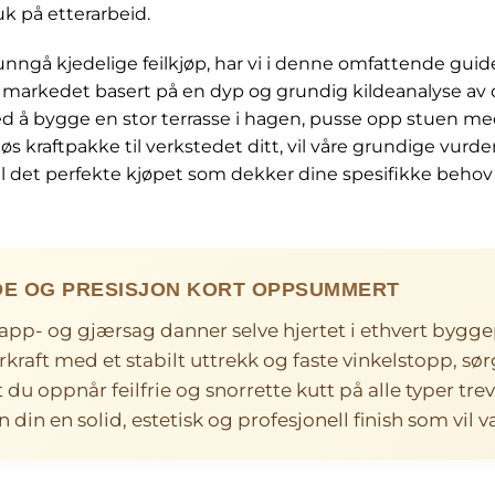
k på etterarbeid.
unngå kjedelige feilkjøp, har vi i denne omfattende gui
 markedet basert på en dyp og grundig kildeanalyse av
 å bygge en stor terrasse i hagen, pusse opp stuen med 
 kraftpakke til verkstedet ditt, vil våre grundige vurde
il det perfekte kjøpet som dekker dine spesifikke behov
E OG PRESISJON KORT OPPSUMMERT
pp- og gjærsag danner selve hjertet i ethvert bygge
raft med et stabilt uttrekk og faste vinkelstopp, sø
du oppnår feilfrie og snorrette kutt på alle typer tre
 din en solid, estetisk og profesjonell finish som vil va