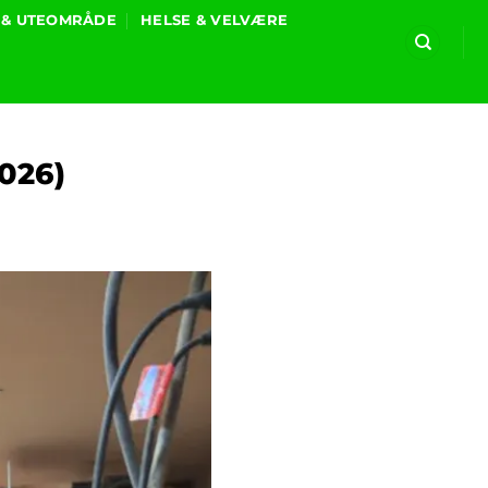
 & UTEOMRÅDE
HELSE & VELVÆRE
2026)