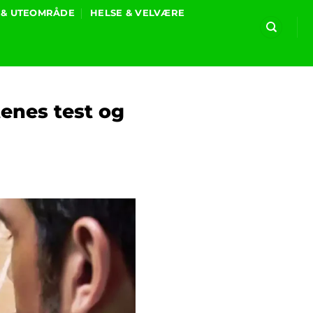
 & UTEOMRÅDE
HELSE & VELVÆRE
enes test og