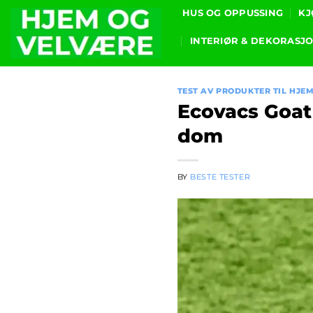
Skip
HUS OG OPPUSSING
KJ
to
INTERIØR & DEKORASJ
content
TEST AV PRODUKTER TIL HJE
Ecovacs Goat
dom
BY
BESTE TESTER