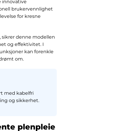
e innovative
onell brukervennlighet
evelse for kresne
n, sikrer denne modellen
 og effektivitet. I
unksjoner kan forenkle
 drømt om.
rt med kabelfri
ring og sikkerhet.
ente plenpleie