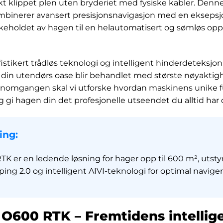
t klippet plen uten bryderiet med fysiske kabler. Denn
mbinerer avansert presisjonsnavigasjon med en eksepsj
keholdet av hagen til en helautomatisert og sømløs oppl
istikert trådløs teknologi og intelligent hinderdeteksjo
din utendørs oase blir behandlet med største nøyaktighet
omgangen skal vi utforske hvordan maskinens unike f
g gi hagen din det profesjonelle utseendet du alltid har
ing:
K er en ledende løsning for hager opp til 600 m², utsty
ping 2.0 og intelligent AIVI-teknologi for optimal navige
O600 RTK – Fremtidens intellig