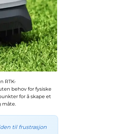
on RTK-
ten behov for fysiske
punkter for å skape et
g måte.
en til frustrasjon