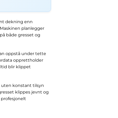
ent dekning enn
. Maskinen planlegger
 på både gresset og
an oppstå under tette
sordata opprettholder
tid blir klippet
n uten konstant tilsyn
gresset klippes jevnt og
profesjonelt