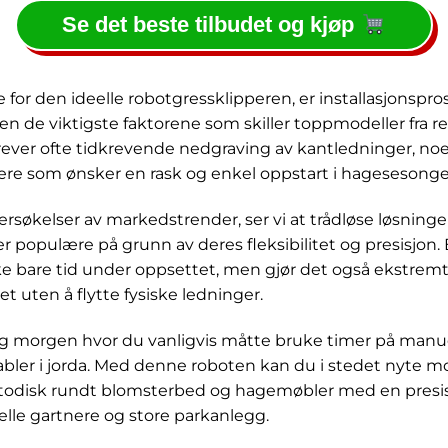
Se det beste tilbudet og kjøp
ne for den ideelle robotgressklipperen, er installasjonspr
n de viktigste faktorene som skiller toppmodeller fra r
krever ofte tidkrevende nedgraving av kantledninger, no
ere som ønsker en rask og enkel oppstart i hagesesonge
rsøkelser av markedstrender, ser vi at trådløse løsning
er populære på grunn av deres fleksibilitet og presisjon. 
ke bare tid under oppsettet, men gjør det også ekstremt
t uten å flytte fysiske ledninger.
ag morgen hvor du vanligvis måtte bruke timer på manue
kabler i jorda. Med denne roboten kan du i stedet nyte
odisk rundt blomsterbed og hagemøbler med en presis
elle gartnere og store parkanlegg.