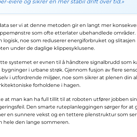
er-eiere og sikrer en mer stabil drift over tid.»
sdata ser vi at denne metoden gir en langt mer konsekv
e klippemønstre som ofte etterlater ubehandlede områder
n logisk, noe som reduserer energiforbruket og slitasjen
ten under de daglige klippesyklusene.
te systemet er evnen til å håndtere signalbrudd som k
e bygninger i urbane strøk. Gjennom fusjon av flere sen
elv i utfordrende miljøer, noe som sikrer at plenen din all
rkitektoniske forholdene i hagen.
 at man kan ha full tillit til at roboten utfører jobben si
geringsfeil. Den smarte ruteplanleggingen sørger for at 
r en sunnere vekst og en tettere plenstruktur som ser 
m hele den lange sommeren.