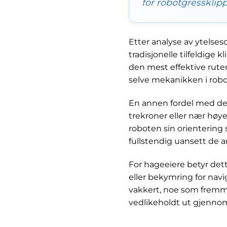
for robotgressklipp
Etter analyse av ytelse
tradisjonelle tilfeldig
den mest effektive rute
selve mekanikken i robo
En annen fordel med det
trekroner eller nær høy
roboten sin orientering s
fullstendig uansett de a
For hageeiere betyr dette
eller bekymring for navi
vakkert, noe som fremme
vedlikeholdt ut gjenno