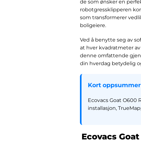
de som ønsker en perfek
robotgressklipperen ko
som transformerer vedli
boligeiere.
Ved å benytte seg av sof
at hver kvadratmeter av 
denne omfattende gjenn
din hverdag betydelig o
Kort oppsummer
Ecovacs Goat O600 RT
installasjon, TrueMap
Ecovacs Goat 