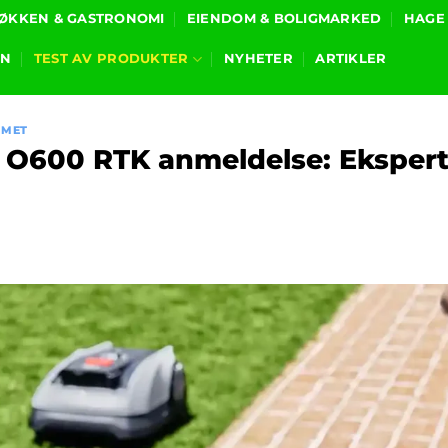
ØKKEN & GASTRONOMI
EIENDOM & BOLIGMARKED
HAGE
ON
TEST AV PRODUKTER
NYHETER
ARTIKLER
MMET
 O600 RTK anmeldelse: Ekspert