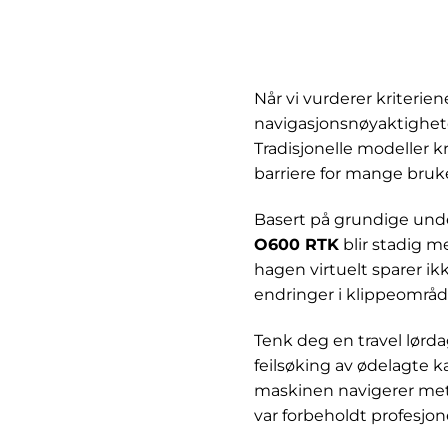
Når vi vurderer kriterie
navigasjonsnøyaktighete
Tradisjonelle modeller 
barriere for mange bruk
Basert på grundige unde
O600 RTK
blir stadig m
hagen virtuelt sparer ik
endringer i klippeområde
Tenk deg en travel lørd
feilsøking av ødelagte 
maskinen navigerer met
var forbeholdt profesjon