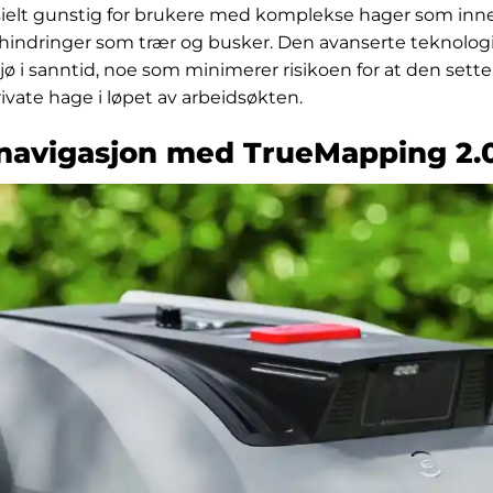
sielt gunstig for brukere med komplekse hager som in
e hindringer som trær og busker. Den avanserte teknologi
jø i sanntid, noe som minimerer risikoen for at den setter
private hage i løpet av arbeidsøkten.
snavigasjon med TrueMapping 2.0