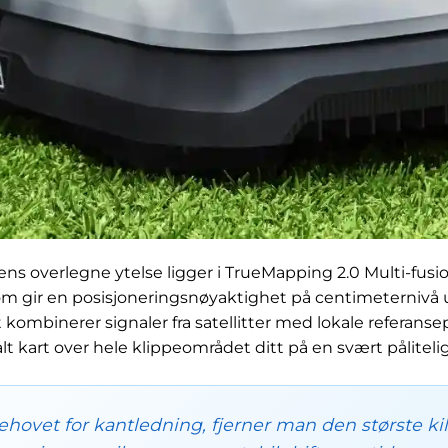
ns overlegne ytelse ligger i TrueMapping 2.0 Multi-fusi
m gir en posisjoneringsnøyaktighet på centimeternivå u
kombinerer signaler fra satellitter med lokale referanse
alt kart over hele klippeområdet ditt på en svært påliteli
hovet for kantledning, fjerner man den største kild