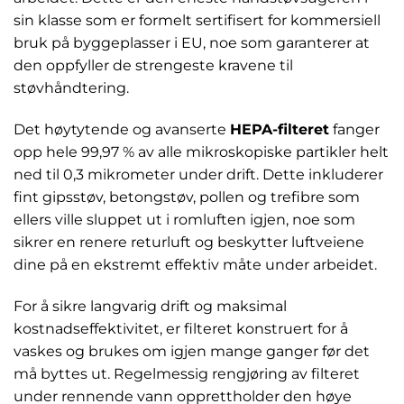
sin klasse som er formelt sertifisert for kommersiell
bruk på byggeplasser i EU, noe som garanterer at
den oppfyller de strengeste kravene til
støvhåndtering.
Det høytytende og avanserte
HEPA-filteret
fanger
opp hele 99,97 % av alle mikroskopiske partikler helt
ned til 0,3 mikrometer under drift. Dette inkluderer
fint gipsstøv, betongstøv, pollen og trefibre som
ellers ville sluppet ut i romluften igjen, noe som
sikrer en renere returluft og beskytter luftveiene
dine på en ekstremt effektiv måte under arbeidet.
For å sikre langvarig drift og maksimal
kostnadseffektivitet, er filteret konstruert for å
vaskes og brukes om igjen mange ganger før det
må byttes ut. Regelmessig rengjøring av filteret
under rennende vann opprettholder den høye