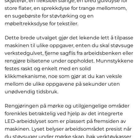
skjøterør, en fleksibel slange, en bred gulvdyse for
store flater, en sprekkdyse for trange mellomrom,
en sugebørste for støvtørking og en
møbeltrekksdyse for tekstiler.
Dette brede utvalget gjør det lekende lett å tilpasse
maskinen til ulike oppgaver, enten du skal støvsuge
verkstedgulvet, fjerne sagflis fra arbeidsbenken eller
rengjøre bilsetene under oppholdet. Munnstykkene
festes raskt og enkelt med en solid
klikkmekanisme, noe som gjør at du kan veksle
mellom de ulike oppgavene på sekunder uten
unødvendig tidsbruk.
Rengjøringen på mørke og utilgjengelige områder
forenkles betraktelig ved hjelp av det integrerte
LED-arbeidslyset som er plassert på fremsiden av
maskinen. Lyset belyser arbeidsområdet presist når
du støvsuger under mørke skap, bak verktøykasser