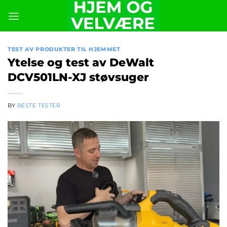
Skip
to
content
TEST AV PRODUKTER TIL HJEMMET
Ytelse og test av DeWalt
DCV501LN-XJ støvsuger
BY
BESTE TESTER