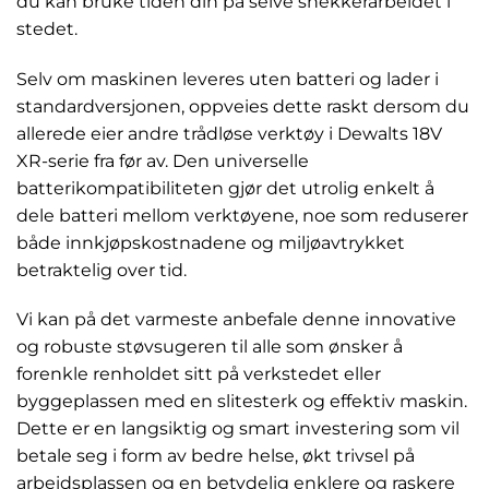
du kan bruke tiden din på selve snekkerarbeidet i
stedet.
Selv om maskinen leveres uten batteri og lader i
standardversjonen, oppveies dette raskt dersom du
allerede eier andre trådløse verktøy i Dewalts 18V
XR-serie fra før av. Den universelle
batterikompatibiliteten gjør det utrolig enkelt å
dele batteri mellom verktøyene, noe som reduserer
både innkjøpskostnadene og miljøavtrykket
betraktelig over tid.
Vi kan på det varmeste anbefale denne innovative
og robuste støvsugeren til alle som ønsker å
forenkle renholdet sitt på verkstedet eller
byggeplassen med en slitesterk og effektiv maskin.
Dette er en langsiktig og smart investering som vil
betale seg i form av bedre helse, økt trivsel på
arbeidsplassen og en betydelig enklere og raskere