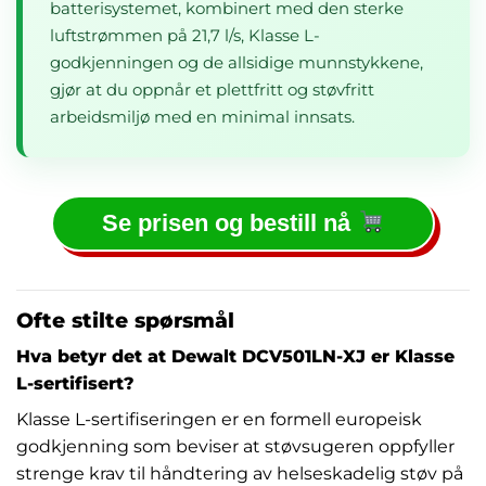
batterisystemet, kombinert med den sterke
luftstrømmen på 21,7 l/s, Klasse L-
godkjenningen og de allsidige munnstykkene,
gjør at du oppnår et plettfritt og støvfritt
arbeidsmiljø med en minimal innsats.
Se prisen og bestill nå
Ofte stilte spørsmål
Hva betyr det at Dewalt DCV501LN-XJ er Klasse
L-sertifisert?
Klasse L-sertifiseringen er en formell europeisk
godkjenning som beviser at støvsugeren oppfyller
strenge krav til håndtering av helseskadelig støv på