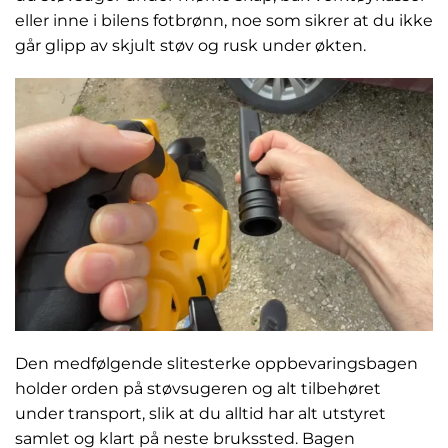
eller inne i bilens fotbrønn, noe som sikrer at du ikke
går glipp av skjult støv og rusk under økten.
Den medfølgende slitesterke oppbevaringsbagen
holder orden på støvsugeren og alt tilbehøret
under transport, slik at du alltid har alt utstyret
samlet og klart på neste brukssted. Bagen