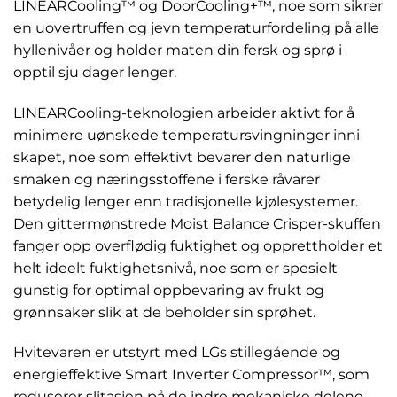
LINEARCooling™ og DoorCooling+™, noe som sikrer
en uovertruffen og jevn temperaturfordeling på alle
hyllenivåer og holder maten din fersk og sprø i
opptil sju dager lenger.
LINEARCooling-teknologien arbeider aktivt for å
minimere uønskede temperatursvingninger inni
skapet, noe som effektivt bevarer den naturlige
smaken og næringsstoffene i ferske råvarer
betydelig lenger enn tradisjonelle kjølesystemer.
Den gittermønstrede Moist Balance Crisper-skuffen
fanger opp overflødig fuktighet og opprettholder et
helt ideelt fuktighetsnivå, noe som er spesielt
gunstig for optimal oppbevaring av frukt og
grønnsaker slik at de beholder sin sprøhet.
Hvitevaren er utstyrt med LGs stillegående og
energieffektive Smart Inverter Compressor™, som
reduserer slitasjen på de indre mekaniske delene