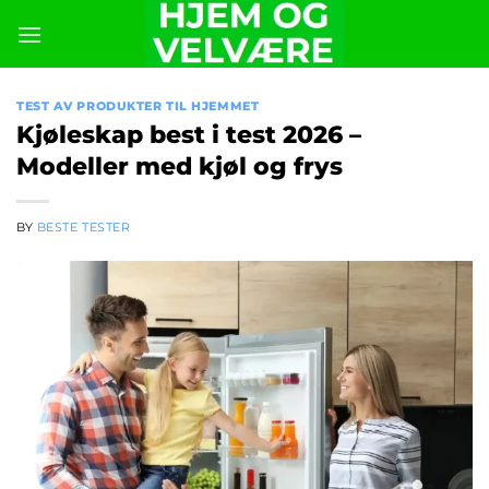
Skip
to
content
TEST AV PRODUKTER TIL HJEMMET
Kjøleskap best i test 2026 –
Modeller med kjøl og frys
BY
BESTE TESTER