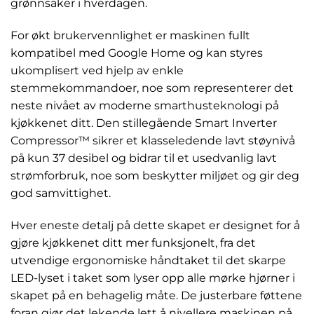
grønnsaker i hverdagen.
For økt brukervennlighet er maskinen fullt
kompatibel med Google Home og kan styres
ukomplisert ved hjelp av enkle
stemmekommandoer, noe som representerer det
neste nivået av moderne smarthusteknologi på
kjøkkenet ditt. Den stillegående Smart Inverter
Compressor™ sikrer et klasseledende lavt støynivå
på kun 37 desibel og bidrar til et usedvanlig lavt
strømforbruk, noe som beskytter miljøet og gir deg
god samvittighet.
Hver eneste detalj på dette skapet er designet for å
gjøre kjøkkenet ditt mer funksjonelt, fra det
utvendige ergonomiske håndtaket til det skarpe
LED-lyset i taket som lyser opp alle mørke hjørner i
skapet på en behagelig måte. De justerbare føttene
foran gjør det lekende lett å nivellere maskinen på