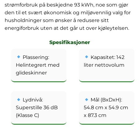
strømforbruk på beskjedne 93 kWh, noe som gjør
den til et svært økonomisk og miljøvennlig valg for
husholdninger som ønsker å redusere sitt
energiforbruk uten at det går ut over kjøleytelsen.
Spesifikasjoner
Plassering:
Kapasitet: 142
Helintegrert med
liter nettovolum
glideskinner
Lydnivå:
Mål (BxDxH):
Superstille 36 dB
54.8 cm x 54.9 cm
(Klasse C)
x 87.3 cm