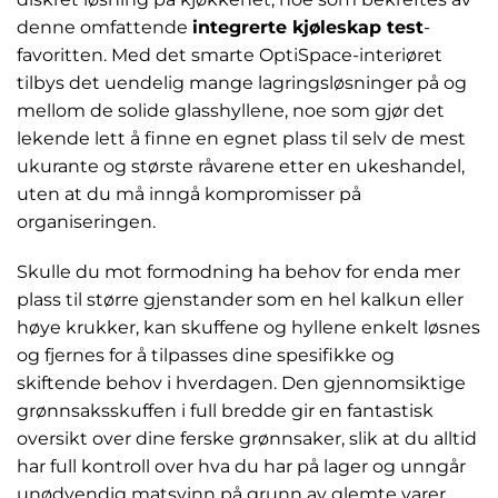
denne omfattende
integrerte kjøleskap test
-
favoritten. Med det smarte OptiSpace-interiøret
tilbys det uendelig mange lagringsløsninger på og
mellom de solide glasshyllene, noe som gjør det
lekende lett å finne en egnet plass til selv de mest
ukurante og største råvarene etter en ukeshandel,
uten at du må inngå kompromisser på
organiseringen.
Skulle du mot formodning ha behov for enda mer
plass til større gjenstander som en hel kalkun eller
høye krukker, kan skuffene og hyllene enkelt løsnes
og fjernes for å tilpasses dine spesifikke og
skiftende behov i hverdagen. Den gjennomsiktige
grønnsaksskuffen i full bredde gir en fantastisk
oversikt over dine ferske grønnsaker, slik at du alltid
har full kontroll over hva du har på lager og unngår
unødvendig matsvinn på grunn av glemte varer