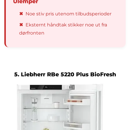
Ulemper
✖
Noe stiv pris utenom tilbudsperioder
✖
Eksternt håndtak stikker noe ut fra
dørfronten
5. Liebherr RBe 5220 Plus BioFresh