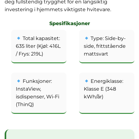
deg fullstendig trygghet for en langsiktig
investering i hjemmets viktigste hvitevare.
Spesifikasjoner
Total kapasitet:
Type: Side-by-
635 liter (Kjøl: 416L
side, frittstående
/ Frys: 219L)
mattsvart
Funksjoner:
Energiklasse:
InstaView,
Klasse E (348
isdispenser, Wi-Fi
kWh/år)
(ThinQ)