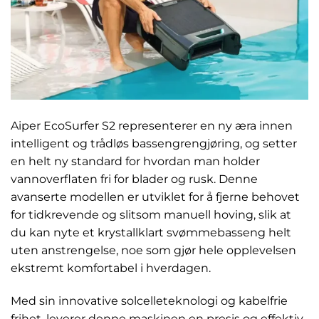
Aiper EcoSurfer S2 representerer en ny æra innen
intelligent og trådløs bassengrengjøring, og setter
en helt ny standard for hvordan man holder
vannoverflaten fri for blader og rusk. Denne
avanserte modellen er utviklet for å fjerne behovet
for tidkrevende og slitsom manuell hoving, slik at
du kan nyte et krystallklart svømmebasseng helt
uten anstrengelse, noe som gjør hele opplevelsen
ekstremt komfortabel i hverdagen.
Med sin innovative solcelleteknologi og kabelfrie
frihet, leverer denne maskinen en presis og effektiv