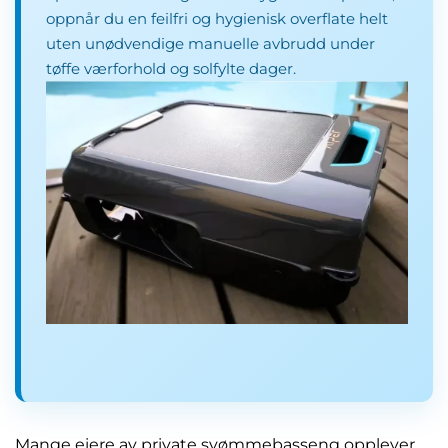
oppnår du en feilfri og hygienisk overflate helt
uten unødvendige manuelle avbrudd under
tøffe værforhold og solfylte dager.
Mange eiere av private svømmebasseng opplever