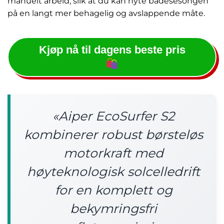
manuelt arbeid, slik at du kan nyte badesesongen
på en langt mer behagelig og avslappende måte.
Kjøp nå til dagens beste pris
«Aiper EcoSurfer S2
kombinerer robust børsteløs
motorkraft med
høyteknologisk solcelledrift
for en komplett og
bekymringsfri