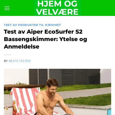
Skip
to
content
TEST AV PRODUKTER TIL HJEMMET
Test av Aiper EcoSurfer S2
Bassengskimmer: Ytelse og
Anmeldelse
BY
BESTE TESTER