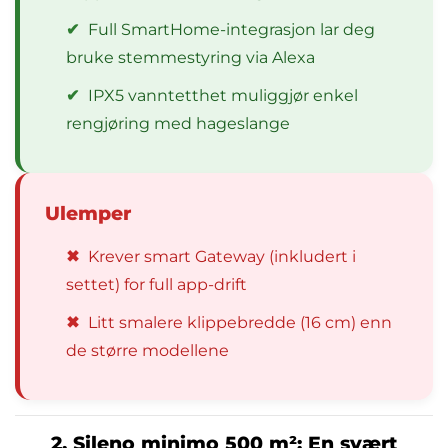
✔
Full SmartHome-integrasjon lar deg
bruke stemmestyring via Alexa
✔
IPX5 vanntetthet muliggjør enkel
rengjøring med hageslange
Ulemper
✖
Krever smart Gateway (inkludert i
settet) for full app-drift
✖
Litt smalere klippebredde (16 cm) enn
de større modellene
2. Sileno minimo 500 m²: En svært