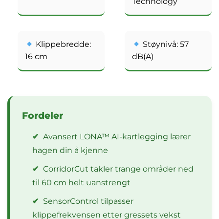
Technology
Klippebredde:
Støynivå: 57
16 cm
dB(A)
Fordeler
✔
Avansert LONA™ AI-kartlegging lærer
hagen din å kjenne
✔
CorridorCut takler trange områder ned
til 60 cm helt uanstrengt
✔
SensorControl tilpasser
klippefrekvensen etter gressets vekst