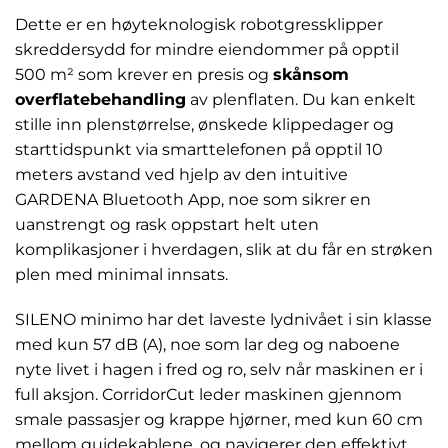
Dette er en høyteknologisk robotgressklipper
skreddersydd for mindre eiendommer på opptil
500 m² som krever en presis og
skånsom
overflatebehandling
av plenflaten. Du kan enkelt
stille inn plenstørrelse, ønskede klippedager og
starttidspunkt via smarttelefonen på opptil 10
meters avstand ved hjelp av den intuitive
GARDENA Bluetooth App, noe som sikrer en
uanstrengt og rask oppstart helt uten
komplikasjoner i hverdagen, slik at du får en strøken
plen med minimal innsats.
SILENO minimo har det laveste lydnivået i sin klasse
med kun 57 dB (A), noe som lar deg og naboene
nyte livet i hagen i fred og ro, selv når maskinen er i
full aksjon. CorridorCut leder maskinen gjennom
smale passasjer og krappe hjørner, med kun 60 cm
mellom guidekablene, og navigerer den effektivt