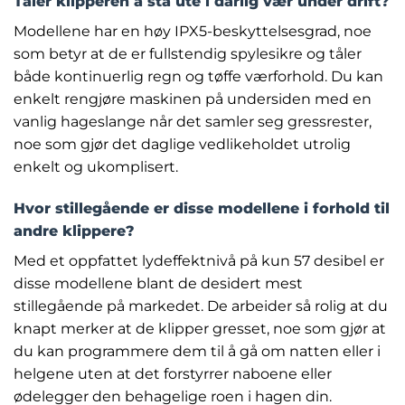
Tåler klipperen å stå ute i dårlig vær under drift?
Modellene har en høy IPX5-beskyttelsesgrad, noe
som betyr at de er fullstendig spylesikre og tåler
både kontinuerlig regn og tøffe værforhold. Du kan
enkelt rengjøre maskinen på undersiden med en
vanlig hageslange når det samler seg gressrester,
noe som gjør det daglige vedlikeholdet utrolig
enkelt og ukomplisert.
Hvor stillegående er disse modellene i forhold til
andre klippere?
Med et oppfattet lydeffektnivå på kun 57 desibel er
disse modellene blant de desidert mest
stillegående på markedet. De arbeider så rolig at du
knapt merker at de klipper gresset, noe som gjør at
du kan programmere dem til å gå om natten eller i
helgene uten at det forstyrrer naboene eller
ødelegger den behagelige roen i hagen din.