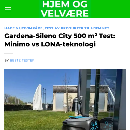
Skip
to
content
HAGE & UTEOMRÅDE
,
TEST AV PRODUKTER TIL HJEMMET
Gardena-Sileno City 500 m² Test:
Minimo vs LONA-teknologi
BY
BESTE TESTER