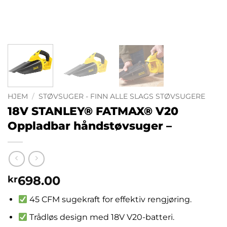
HJEM
/
STØVSUGER - FINN ALLE SLAGS STØVSUGERE
18V STANLEY® FATMAX® V20
Oppladbar håndstøvsuger –
698.00
kr
45 CFM sugekraft for effektiv rengjøring.
Trådløs design med 18V V20-batteri.