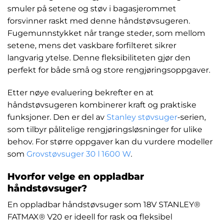
smuler på setene og støv i bagasjerommet
forsvinner raskt med denne håndstøvsugeren.
Fugemunnstykket når trange steder, som mellom
setene, mens det vaskbare forfilteret sikrer
langvarig ytelse. Denne fleksibiliteten gjør den
perfekt for både små og store rengjøringsoppgaver.
Etter nøye evaluering bekrefter en at
håndstøvsugeren kombinerer kraft og praktiske
funksjoner. Den er del av
Stanley støvsuger
-serien,
som tilbyr pålitelige rengjøringsløsninger for ulike
behov. For større oppgaver kan du vurdere modeller
som
Grovstøvsuger 30 l 1600 W
.
Hvorfor velge en oppladbar
håndstøvsuger?
En oppladbar håndstøvsuger som 18V STANLEY®
FATMAX® V20 er ideell for rask og fleksibel