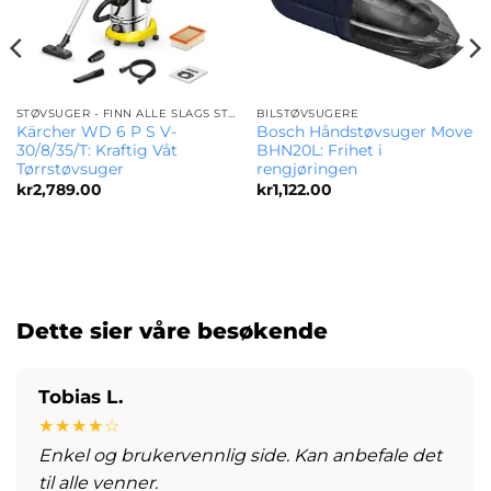
STØVSUGER - FINN ALLE SLAGS STØVSUGERE
BILSTØVSUGERE
Kärcher WD 6 P S V-
Bosch Håndstøvsuger Move
30/8/35/T: Kraftig Våt
BHN20L: Frihet i
Tørrstøvsuger
rengjøringen
kr
2,789.00
kr
1,122.00
Dette sier våre besøkende
Tobias L.
★★★★☆
Enkel og brukervennlig side. Kan anbefale det
til alle venner.