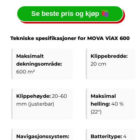
Se beste pris og kjøp
Tekniske spesifikasjoner for MOVA ViAX 600
Maksimalt
Klippebredde:
dekningsområde:
20 cm
600 m²
Klippehøyde:
20–60
Maksimal
mm (justerbar)
helling:
40 %
(22°)
Navigasjonssystem:
Batteritype:
4