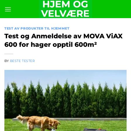
Skip
to
content
TEST AV PRODUKTER TIL HJEMMET
Test og Anmeldelse av MOVA ViAX
600 for hager opptil 600m²
BY
BESTE TESTER