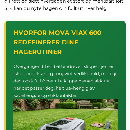
gir rett og slett hverdagen et stort og merkbart løft.
Slik kan du nyte hagen din fullt ut hver helg.
HVORFOR MOVA VIAX 600
REDEFINERER DINE
HAGERUTINER
Overgangen til en batteridrevet klipper fjerner
ikke bare eksos og tungvint vedlikehold, men gir
deg også full frihet til å klippe plenen akkurat
når det passer deg, helt uavhengig av
kabellengde og stikkontakter.