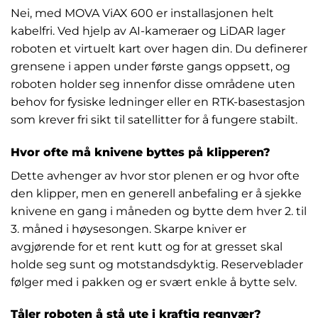
Nei, med MOVA ViAX 600 er installasjonen helt
kabelfri. Ved hjelp av AI-kameraer og LiDAR lager
roboten et virtuelt kart over hagen din. Du definerer
grensene i appen under første gangs oppsett, og
roboten holder seg innenfor disse områdene uten
behov for fysiske ledninger eller en RTK-basestasjon
som krever fri sikt til satellitter for å fungere stabilt.
Hvor ofte må knivene byttes på klipperen?
Dette avhenger av hvor stor plenen er og hvor ofte
den klipper, men en generell anbefaling er å sjekke
knivene en gang i måneden og bytte dem hver 2. til
3. måned i høysesongen. Skarpe kniver er
avgjørende for et rent kutt og for at gresset skal
holde seg sunt og motstandsdyktig. Reserveblader
følger med i pakken og er svært enkle å bytte selv.
Tåler roboten å stå ute i kraftig regnvær?