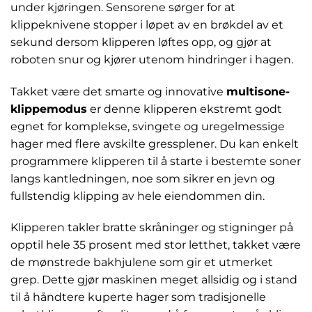
under kjøringen. Sensorene sørger for at
klippeknivene stopper i løpet av en brøkdel av et
sekund dersom klipperen løftes opp, og gjør at
roboten snur og kjører utenom hindringer i hagen.
Takket være det smarte og innovative
multisone-
klippemodus
er denne klipperen ekstremt godt
egnet for komplekse, svingete og uregelmessige
hager med flere avskilte gressplener. Du kan enkelt
programmere klipperen til å starte i bestemte soner
langs kantledningen, noe som sikrer en jevn og
fullstendig klipping av hele eiendommen din.
Klipperen takler bratte skråninger og stigninger på
opptil hele 35 prosent med stor letthet, takket være
de mønstrede bakhjulene som gir et utmerket
grep. Dette gjør maskinen meget allsidig og i stand
til å håndtere kuperte hager som tradisjonelle