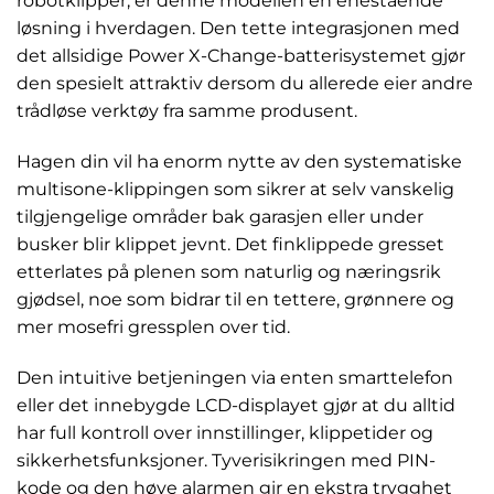
robotklipper, er denne modellen en enestående
løsning i hverdagen. Den tette integrasjonen med
det allsidige Power X-Change-batterisystemet gjør
den spesielt attraktiv dersom du allerede eier andre
trådløse verktøy fra samme produsent.
Hagen din vil ha enorm nytte av den systematiske
multisone-klippingen som sikrer at selv vanskelig
tilgjengelige områder bak garasjen eller under
busker blir klippet jevnt. Det finklippede gresset
etterlates på plenen som naturlig og næringsrik
gjødsel, noe som bidrar til en tettere, grønnere og
mer mosefri gressplen over tid.
Den intuitive betjeningen via enten smarttelefon
eller det innebygde LCD-displayet gjør at du alltid
har full kontroll over innstillinger, klippetider og
sikkerhetsfunksjoner. Tyverisikringen med PIN-
kode og den høye alarmen gir en ekstra trygghet