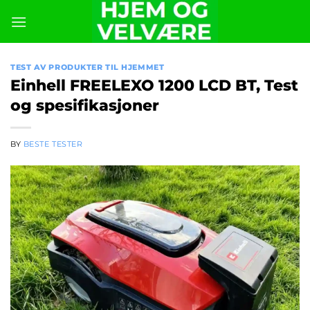
Skip
to
content
TEST AV PRODUKTER TIL HJEMMET
Einhell FREELEXO 1200 LCD BT, Test
og spesifikasjoner
BY
BESTE TESTER