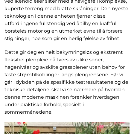
vedlikehold eller sliter med å navigere i komplekse,
kuperte terreng med bratte skråninger. Den nyeste
teknologien i denne enheten fjerner disse
utfordringene fullstendig ved å tilby en kraftfull
børsteløs motor og en utmerket evne til å forsere
stigninger, noe som gir en herlig følelse av frihet.
Dette gir deg en helt bekymringsløs og ekstremt
fleksibel plenpleie på tvers av ulike soner,
hagenivåer og avskilte gressplener uten behov for
faste strømtilkoblinger langs plengrensene. Før vi
går i dybden på de spesifikke testresultatene og de
tekniske detaljene, skal vi se nærmere på hvordan
denne moderne maskinen forenkler hverdagen
under praktiske forhold, spesielt i
sommermånedene.