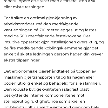
robotklippere ofte sliter med å forsere uten å skli
eller miste retningen.
For å sikre en optimal gjenkjenning av
arbeidsområdet, må den medfølgende
kantledningen på 210 meter legges ut og festes
med de 300 medfølgende festekrokene. Det
intuitive oppsettet gjør installasjonen oversiktlig, og
de fire medfølgende koblingsklemmene gjør det
enkelt å skjøte ledningen dersom hagen din krever
ekstra tilpasninger.
Det ergonomiske bærehåndtaket på toppen av
maskinen gjør transporten til og fra hagen eller
boden utrolig enkel og behagelig for alle i familien.
Den robuste byggekvaliteten i slagfast plast
beskytter de interne komponentene mot
steinsprut og fuktighet, noe som sikrer en
problemfri drift uansett værforhold gjennom hele