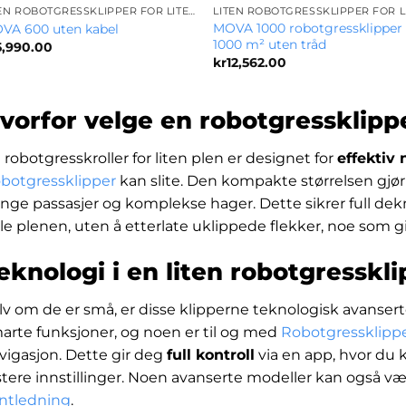
LITEN ROBOTGRESSKLIPPER FOR LITEN PLEN
MOVA 1000 robotgressklipper 
VA 600 uten kabel
1000 m² uten tråd
5,990.00
kr
12,562.00
vorfor velge en robotgressklippe
 robotgresskroller for liten plen er designet for
effektiv 
botgressklipper
kan slite. Den kompakte størrelsen gjør
ange passasjer og komplekse hager. Dette sikrer full dek
le plenen, uten å etterlate uklippede flekker, noe som gir 
eknologi i en liten robotgresskl
lv om de er små, er disse klipperne teknologisk avanser
arte funksjoner, og noen er til og med
Robotgressklipp
vigasjon. Dette gir deg
full kontroll
via en app, hvor du 
stere innstillinger. Noen avanserte modeller kan også v
ntledning
.