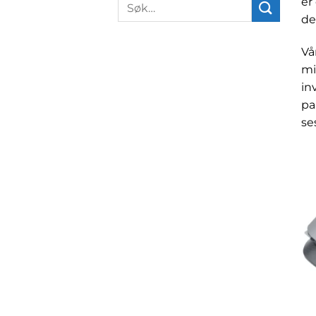
Søk
er
etter:
de
Vå
mi
in
pa
se