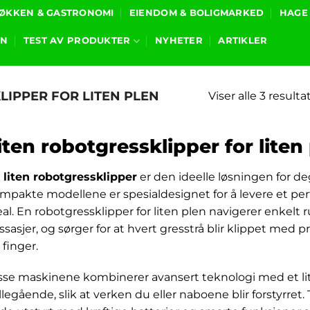
ØKKEN & GASTRONOMI
EIENDOM & BOLIGMARKED
HAGE
ON
TEST AV PRODUKTER
NYHETER
ARTIKLER
LIPPER FOR LITEN PLEN
Viser alle 3 resulta
iten robotgressklipper for liten
n
liten robotgressklipper
er den ideelle løsningen for d
mpakte modellene er spesialdesignet for å levere et per
eal. En robotgressklipper for liten plen navigerer enkelt
ssasjer, og sørger for at hvert gresstrå blir klippet med p
 finger.
sse maskinene kombinerer avansert teknologi med et lite
illegående, slik at verken du eller naboene blir forstyrret. 