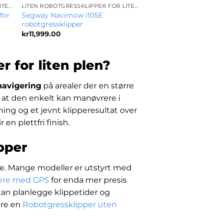
LITEN ROBOTGRESSKLIPPER FOR LITEN PLEN
LITEN ROBOTGRESSKLIPPER FOR LITEN PLEN
for
Segway Navimow i105E
robotgressklipper
kr
11,999.00
r for liten plen?
navigering
på arealer der en større
 at den enkelt kan manøvrere i
ning og et jevnt klipperesultat over
en plettfri finish.
ipper
te. Mange modeller er utstyrt med
ere med GPS
for enda mer presis
kan planlegge klippetider og
ære en
Robotgressklipper uten