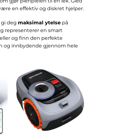
om gjør plenpleien til en lek. Gled
ære en effektiv og diskret hjelper.
å gi deg
maksimal ytelse
på
 og representerer en smart
deller og finn den perfekte
sunn og innbydende gjennom hele