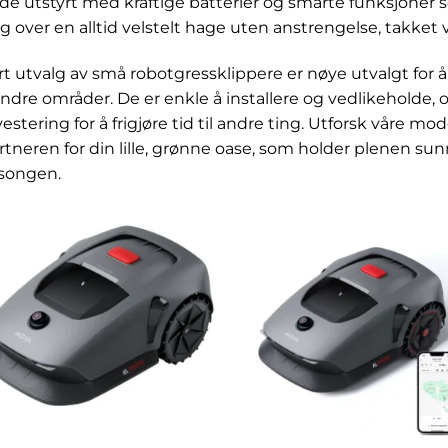
 de utstyrt med kraftige batterier og smarte funksjoner s
g over en alltid velstelt hage uten anstrengelse, takket v
rt utvalg av små robotgressklippere er nøye utvalgt for 
ndre områder. De er enkle å installere og vedlikeholde,
vestering for å frigjøre tid til andre ting. Utforsk våre mo
rtneren for din lille, grønne oase, som holder plenen 
songen.