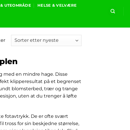
 & UTEOMRÅDE
HELSE & VELVÆRE
Sortert
ter
etter
nyeste
 plen
eg med en mindre hage. Disse
fekt klipperesultat på et begrenset
 rundt blomsterbed, trær og trange
resisjon, uten at du trenger å løfte
 fotavtrykk. De er ofte svært
Til tross for sin beskjedne størrelse,