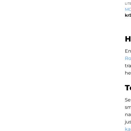
MO
kr
H
En
Ro
tr
he
T
Se
sm
na
ju
ka