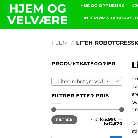
Skip
HUS OG OPPUSSING
KJ
to
INTERIØR & DEKORASJ
content
HJEM
/
LITEN ROBOTGRESSK
L
PRODUKTKATEGORIER
E
Liten robotgressklipper for liten plen
×
ko
ar
FILTRER ETTER PRIS
pa
en
Min.
Makspris
Pris:
kr5,990
—
FILTRER
pris
Di
kr12,570
st