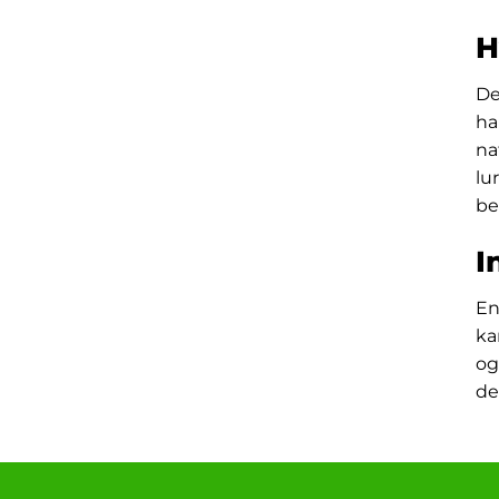
H
De
ha
na
lu
be
I
En
ka
og
de